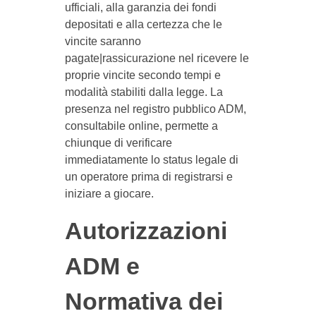
ufficiali, alla garanzia dei fondi
depositati e alla certezza che le
vincite saranno
pagate|rassicurazione nel ricevere le
proprie vincite secondo tempi e
modalità stabiliti dalla legge. La
presenza nel registro pubblico ADM,
consultabile online, permette a
chiunque di verificare
immediatamente lo status legale di
un operatore prima di registrarsi e
iniziare a giocare.
Autorizzazioni
ADM e
Normativa dei