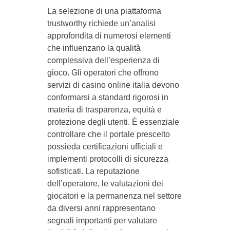
La selezione di una piattaforma
trustworthy richiede un’analisi
approfondita di numerosi elementi
che influenzano la qualità
complessiva dell’esperienza di
gioco. Gli operatori che offrono
servizi di casino online italia devono
conformarsi a standard rigorosi in
materia di trasparenza, equità e
protezione degli utenti. È essenziale
controllare che il portale prescelto
possieda certificazioni ufficiali e
implementi protocolli di sicurezza
sofisticati. La reputazione
dell’operatore, le valutazioni dei
giocatori e la permanenza nel settore
da diversi anni rappresentano
segnali importanti per valutare