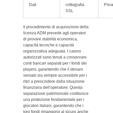
Dati
crittografia
Priv
SSL
Il procedimento di acquisizione della
licenza ADM prevede agli operatori
di provare stabilità economica,
capacità tecniche e capacità
organizzativa adeguata. I casino
autorizzati sono tenuti a conservare
conti bancari separati per i fondi dei
players, garantendo che il denaro
versato sia sempre accessibile per i
ritiri a prescindere dalla situazione
finanziaria dell’operatore. Questa
separazione patrimoniale costituisce
una protezione fondamentale per i
giocatori italiani, garantendo che i
loro fondi rimangono al sicuro anche