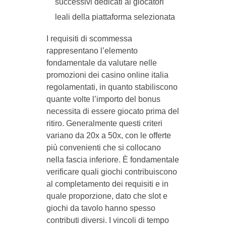
successivi dedicati ai giocatori
leali della piattaforma selezionata
I requisiti di scommessa
rappresentano l’elemento
fondamentale da valutare nelle
promozioni dei casino online italia
regolamentati, in quanto stabiliscono
quante volte l’importo del bonus
necessita di essere giocato prima del
ritiro. Generalmente questi criteri
variano da 20x a 50x, con le offerte
più convenienti che si collocano
nella fascia inferiore. È fondamentale
verificare quali giochi contribuiscono
al completamento dei requisiti e in
quale proporzione, dato che slot e
giochi da tavolo hanno spesso
contributi diversi. I vincoli di tempo