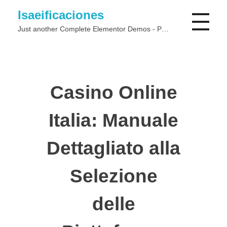
Isaeificaciones
Just another Complete Elementor Demos - Phlox WordPress Theme site
Casino Online
Italia: Manuale
Dettagliato alla
Selezione
delle