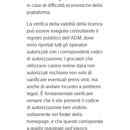
in caso di difficoltà economiche della
piattaforma.
La verifica della validità della licenza
può essere eseguita consultando il
registro pubblico dell’ADM, dove
sono riportati tutti gli operatori
autorizzati con i corrispondenti codici
di autorizzazione. I giocatori che
utilizzano casino online italia non
autorizzati rischiano non solo di
vanificare eventuali premi vinti, ma
anche di andare incontro a problemi
legali. È fondamentale verificare
sempre che il sito presenti il codice
di autorizzazione ben visibile,
solitamente nel footer della
homepage, e che questo corrisponda
a quello registrato nell’elenco