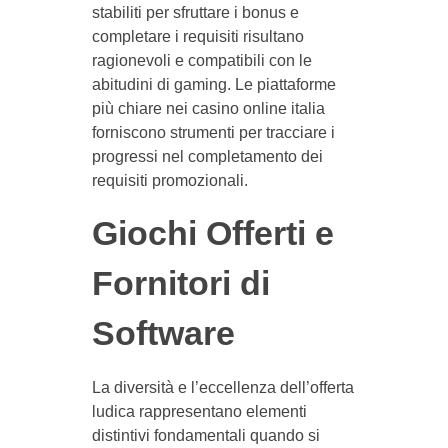
stabiliti per sfruttare i bonus e
completare i requisiti risultano
ragionevoli e compatibili con le
abitudini di gaming. Le piattaforme
più chiare nei casino online italia
forniscono strumenti per tracciare i
progressi nel completamento dei
requisiti promozionali.
Giochi Offerti e
Fornitori di
Software
La diversità e l’eccellenza dell’offerta
ludica rappresentano elementi
distintivi fondamentali quando si