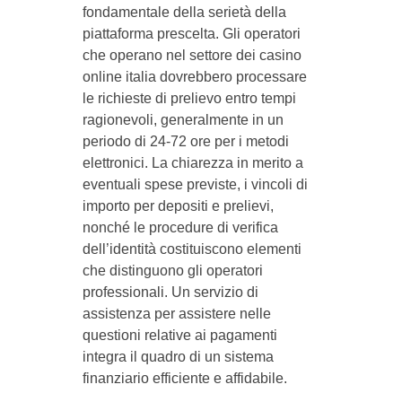
fondamentale della serietà della
piattaforma prescelta. Gli operatori
che operano nel settore dei casino
online italia dovrebbero processare
le richieste di prelievo entro tempi
ragionevoli, generalmente in un
periodo di 24-72 ore per i metodi
elettronici. La chiarezza in merito a
eventuali spese previste, i vincoli di
importo per depositi e prelievi,
nonché le procedure di verifica
dell’identità costituiscono elementi
che distinguono gli operatori
professionali. Un servizio di
assistenza per assistere nelle
questioni relative ai pagamenti
integra il quadro di un sistema
finanziario efficiente e affidabile.