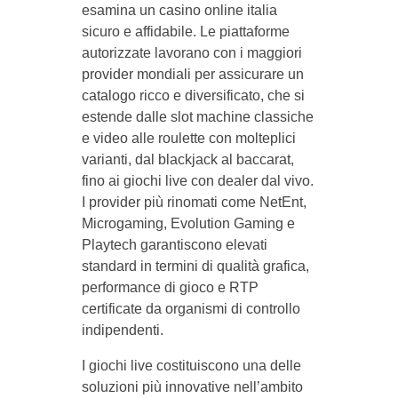
esamina un casino online italia
sicuro e affidabile. Le piattaforme
autorizzate lavorano con i maggiori
provider mondiali per assicurare un
catalogo ricco e diversificato, che si
estende dalle slot machine classiche
e video alle roulette con molteplici
varianti, dal blackjack al baccarat,
fino ai giochi live con dealer dal vivo.
I provider più rinomati come NetEnt,
Microgaming, Evolution Gaming e
Playtech garantiscono elevati
standard in termini di qualità grafica,
performance di gioco e RTP
certificate da organismi di controllo
indipendenti.
I giochi live costituiscono una delle
soluzioni più innovative nell’ambito