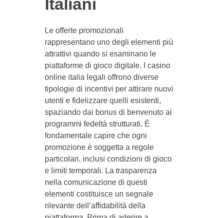
Italiani
Le offerte promozionali
rappresentano uno degli elementi più
attrattivi quando si esaminano le
piattaforme di gioco digitale. I casino
online italia legali offrono diverse
tipologie di incentivi per attirare nuovi
utenti e fidelizzare quelli esistenti,
spaziando dai bonus di benvenuto ai
programmi fedeltà strutturati. È
fondamentale capire che ogni
promozione è soggetta a regole
particolari, inclusi condizioni di gioco
e limiti temporali. La trasparenza
nella comunicazione di questi
elementi costituisce un segnale
rilevante dell’affidabilità della
piattaforma. Prima di aderire a