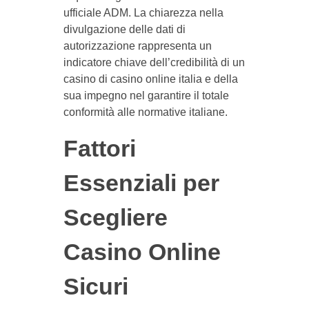
ufficiale ADM. La chiarezza nella
divulgazione delle dati di
autorizzazione rappresenta un
indicatore chiave dell’credibilità di un
casino di casino online italia e della
sua impegno nel garantire il totale
conformità alle normative italiane.
Fattori
Essenziali per
Scegliere
Casino Online
Sicuri