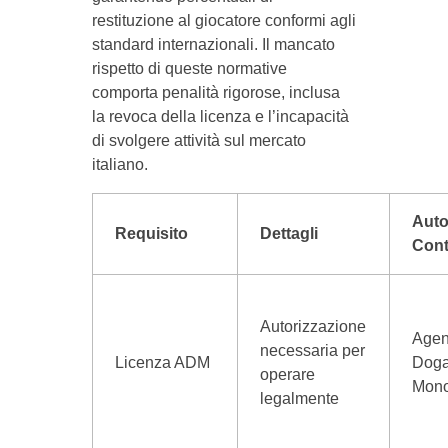
restituzione al giocatore conformi agli
standard internazionali. Il mancato
rispetto di queste normative
comporta penalità rigorose, inclusa
la revoca della licenza e l’incapacità
di svolgere attività sul mercato
italiano.
Autor
Requisito
Dettagli
Cont
Autorizzazione
Agen
necessaria per
Licenza ADM
Doga
operare
Mono
legalmente