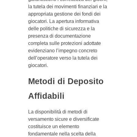
la tutela dei movimenti finanziari e la
appropriata gestione dei fondi dei
giocatori. La apertura informativa
delle politiche di sicurezza e la
presenza di documentazione
completa sulle protezioni adottate
evidenziano l’impegno concreto
dell’operatore verso la tutela dei
giocatori.
Metodi di Deposito
Affidabili
La disponibilità di metodi di
versamento sicure e diversificate
costituisce un elemento
fondamentale nella scelta della