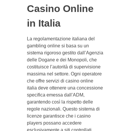
Casino Online
in Italia
La regolamentazione italiana del
gambling online si basa su un
sistema rigoroso gestito dall’Agenzia
delle Dogane e dei Monopoli, che
costituisce l’autorità di supervisione
massima nel settore. Ogni operatore
che offre servizi di casino online
italia deve ottenere una concessione
specifica emessa dall’ADM,
garantendo così la rispetto delle
regole nazionali. Questo sistema di
licenze garantisce che i casino
players possano accedere
esclusivamente a siti controllati,