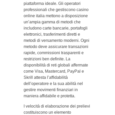
piattaforma ideale. Gli operatori
professionali che gestiscono casino
online italia mettono a disposizione
un’ampia gamma di metodi che
includono carte bancarie, portafogli
elettronici, trasferimenti diretti e
metodi di versamento moderni. Ogni
metodo deve assicurare transazioni
rapide, commissioni trasparenti e
restrizioni ben definite. La
disponibilità di reti globali affermate
come Visa, Mastercard, PayPal e
Skrill attesta l’affidabilità
dell’operatore e la sua abilità nel
gestire movimenti finanziari in
maniera affidabile e protetta.
I velocità di elaborazione dei prelievi
costituiscono un elemento