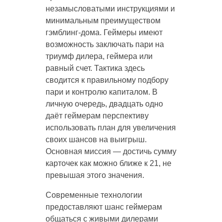
незамысловатыми инструкциями и
минимальным преимуществом
гэмблинг-дома. Геймеры имеют
возможность заключать пари на
триумф дилера, геймера или
равный счет. Тактика здесь
сводится к правильному подбору
пари и контролю капиталом. В
личную очередь, двадцать одно
даёт геймерам перспективу
использовать план для увеличения
своих шансов на выигрыш.
Основная миссия — достичь сумму
карточек как можно ближе к 21, не
превышая этого значения.
Современные технологии
предоставляют шанс геймерам
общаться с живыми дилерами