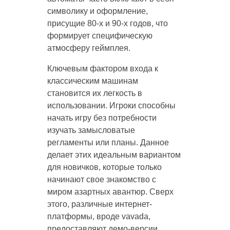
символику и оформление,
присущие 80-х и 90-х годов, что
формирует специфическую
атмосферу геймплея.
Ключевым фактором входа к
классическим машинам
становится их легкость в
использовании. Игроки способны
начать игру без потребности
изучать замысловатые
регламенты или планы. Данное
делает этих идеальным вариантом
для новичков, которые только
начинают свое знакомство с
миром азартных авантюр. Сверх
этого, различные интернет-
платформы, вроде vavada,
предоставляют демо-версии