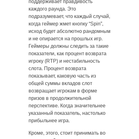
поддерживает правдивость
каждого раунда. Это
подразумевает, что каждый случай,
когда геймер жмет кнопку “Spin”,
исход будет абсолютно рандомным
и не опирается на прошлых игр.
Геймеры должны следить за такие
показатели, как процент возврата
игроку (RTP) и нестабильность
слота. Процент возврата
показывает, каковую часть из
общей суммы вкладов слот
возвращает игрокам в форме
призов в продолжительной
перспективе. Когда значительнее
указанный показатель, настолько
прибыльнее игра.
Кроме, этого, стоит принимать во