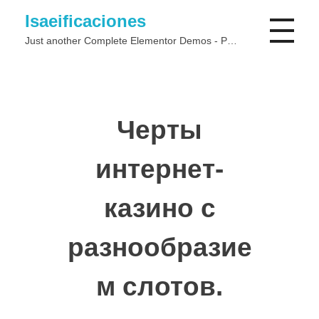
Isaeificaciones
Just another Complete Elementor Demos - Phlox WordPress Theme site
Черты
интернет-
казино с
разнообразие
м слотов.