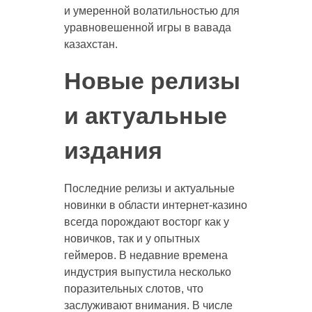
и умеренной волатильностью для
уравновешенной игры в вавада
казахстан.
Новые релизы
и актуальные
издания
Последние релизы и актуальные
новинки в области интернет-казино
всегда порождают восторг как у
новичков, так и у опытных
геймеров. В недавние времена
индустрия выпустила несколько
поразительных слотов, что
заслуживают внимания. В числе