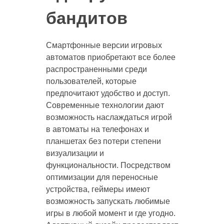
бандитов
Смартфонные версии игровых
автоматов приобретают все более
распространенными среди
пользователей, которые
предпочитают удобство и доступ.
Современные технологии дают
возможность наслаждаться игрой
в автоматы на телефонах и
планшетах без потери степени
визуализации и
функциональности. Посредством
оптимизации для переносные
устройства, геймеры имеют
возможность запускать любимые
игры в любой момент и где угодно.