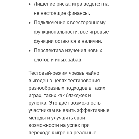
Лишение риска: игра ведется на
не настоящие финансы.
Подключение к всестороннему
функциональности: все игровые
функции остаются в наличии.
Перспектива изучения новых
слотов и иных забав.
Тестовый-режим чрезвычайно
выгоден в целях тестирования
разнообразных подходов в таких
играх, таких как блэкджек и
рулетка. Это даёт возможность
участникам выявить эффективные
методы и улучшить свои
возможности на успех при
переходе к игре на реальные