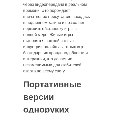
через видеопередачи в реальном
времени. Это порождает
впечатление присутствия находясь
в подлинном казино и позволяет
пережить обстановку игры в
полной мере. Живые игры
становятся важной частью
индустрии онлайн азартных игр
благодаря их правдоподобности и
интеракции, что делает их
незаменимыми для любителей
азарта по всему свету.
Портативные
версии
одноруких