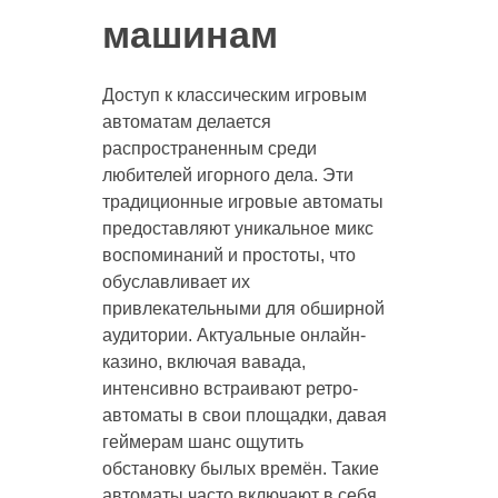
машинам
Доступ к классическим игровым
автоматам делается
распространенным среди
любителей игорного дела. Эти
традиционные игровые автоматы
предоставляют уникальное микс
воспоминаний и простоты, что
обуславливает их
привлекательными для обширной
аудитории. Актуальные онлайн-
казино, включая вавада,
интенсивно встраивают ретро-
автоматы в свои площадки, давая
геймерам шанс ощутить
обстановку былых времён. Такие
автоматы часто включают в себя