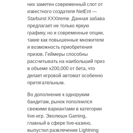
них заметен современный слот от
известного создателя NetEnt —
Starburst XXXtreme. Данная забава
предлагает не только яркую
графику, но и современные опции,
такие как повышенные множители
и возможность приобретения
призов. Геймеры способны
рассчитывать на наибольший приз
в объеме x200,000 от бета, что
делает игровой автомат особенно
притягательным.
Во дополнение к одноруким
бандитам, рынок пополнился
свежими вариантами в категории
live-игр. Эволюшн Gaming,
главный в сфере live-казино,
выпустил развлечение Lightning