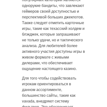
однорукие бандиты, что завлекают
геймеров своей доступностью и
перспективой больших джекпотов.
Также следует отметить карточные
игры, такие как техасский холдем и
блэкджек, которые запрашивают
не только удачи, но и тактического
анализа. Для любителей более
активного участия доступны игры в
живом формате с живыми
дилерами, что обеспечивает
ощущение настоящего казино.
Для того чтобы содействовать
игрокам ориентироваться в
данном ассортименте,
большинство сайты, такие как
vavada, внедряют систему
фильтров. Это обеспечивает