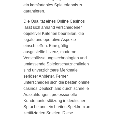
ein komfortables Spielerlebnis zu
garantieren.
Die Qualität eines Online Casinos
lässt sich anhand verschiedener
objektiver Kriterien beurteilen, die
legale und operative Aspekte
einschließen. Eine gültig
ausgestellte Lizenz, moderne
Verschlüsselungstechnologien und
umfassende Spielerschutzrichtlinien
sind unverzichtbare Merkmale
seriöser Anbieter. Ferner
unterscheiden sich die besten online
casinos Deutschland durch schnelle
Auszahlungen, professionelle
Kundenunterstützung in deutscher
Sprache und ein breites Spektrum an
zertifizierten Spielen. Diese