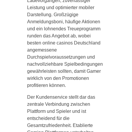
Ladevorgängen, zuverlässiger
Leistung und optimierter mobiler
Darstellung. Großzügige
Anmeldungsboni, häufige Aktionen
und ein lohnendes Treueprogramm
runden das Angebot ab, wobei
besten online casinos Deutschland
angemessene
Durchspielvoraussetzungen und
nachvollziehbare Spielbedingungen
gewährleisten sollten, damit Gamer
wirklich von den Promotionen
profitieren können.
Der Kundenservice stellt dar das
zentrale Verbindung zwischen
Plattform und Spieler und ist
entscheidend für die
Gesamtzufriedenheit. Etablierte