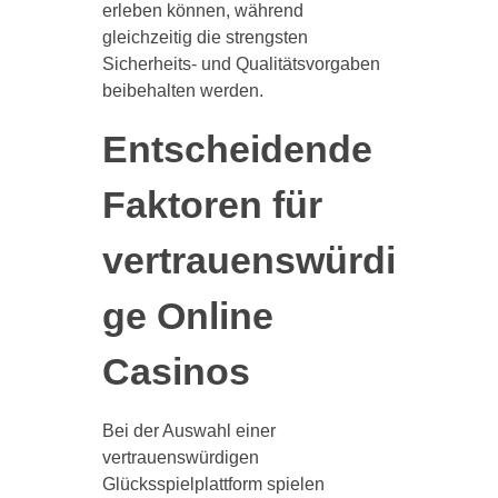
erleben können, während
gleichzeitig die strengsten
Sicherheits- und Qualitätsvorgaben
beibehalten werden.
Entscheidende
Faktoren für
vertrauenswürdi
ge Online
Casinos
Bei der Auswahl einer
vertrauenswürdigen
Glücksspielplattform spielen