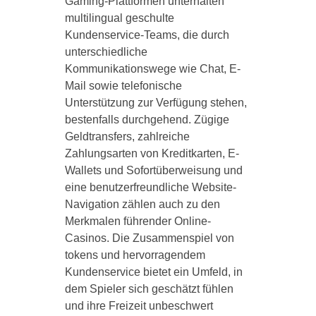
Gaming-Plattformen unterhalten
multilingual geschulte
Kundenservice-Teams, die durch
unterschiedliche
Kommunikationswege wie Chat, E-
Mail sowie telefonische
Unterstützung zur Verfügung stehen,
bestenfalls durchgehend. Zügige
Geldtransfers, zahlreiche
Zahlungsarten von Kreditkarten, E-
Wallets und Sofortüberweisung und
eine benutzerfreundliche Website-
Navigation zählen auch zu den
Merkmalen führender Online-
Casinos. Die Zusammenspiel von
tokens und hervorragendem
Kundenservice bietet ein Umfeld, in
dem Spieler sich geschätzt fühlen
und ihre Freizeit unbeschwert