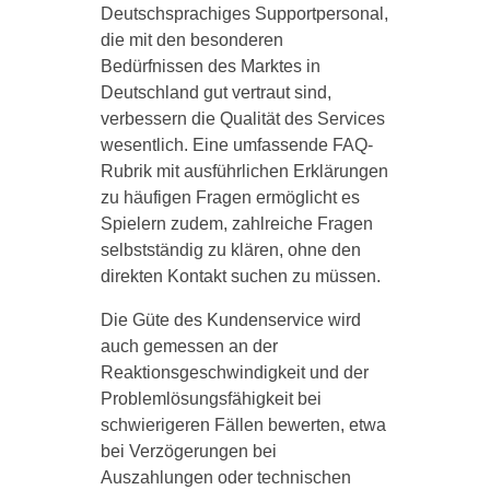
Deutschsprachiges Supportpersonal,
die mit den besonderen
Bedürfnissen des Marktes in
Deutschland gut vertraut sind,
verbessern die Qualität des Services
wesentlich. Eine umfassende FAQ-
Rubrik mit ausführlichen Erklärungen
zu häufigen Fragen ermöglicht es
Spielern zudem, zahlreiche Fragen
selbstständig zu klären, ohne den
direkten Kontakt suchen zu müssen.
Die Güte des Kundenservice wird
auch gemessen an der
Reaktionsgeschwindigkeit und der
Problemlösungsfähigkeit bei
schwierigeren Fällen bewerten, etwa
bei Verzögerungen bei
Auszahlungen oder technischen