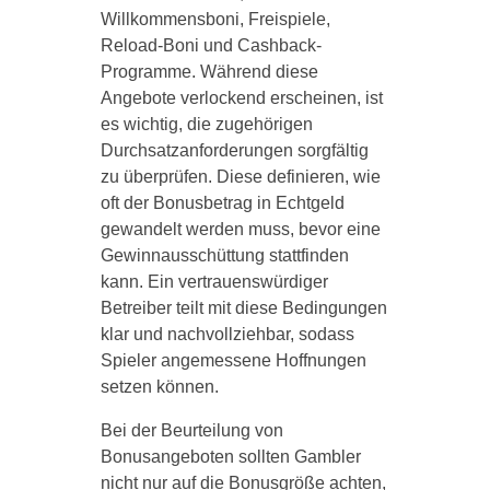
Willkommensboni, Freispiele,
Reload-Boni und Cashback-
Programme. Während diese
Angebote verlockend erscheinen, ist
es wichtig, die zugehörigen
Durchsatzanforderungen sorgfältig
zu überprüfen. Diese definieren, wie
oft der Bonusbetrag in Echtgeld
gewandelt werden muss, bevor eine
Gewinnausschüttung stattfinden
kann. Ein vertrauenswürdiger
Betreiber teilt mit diese Bedingungen
klar und nachvollziehbar, sodass
Spieler angemessene Hoffnungen
setzen können.
Bei der Beurteilung von
Bonusangeboten sollten Gambler
nicht nur auf die Bonusgröße achten,