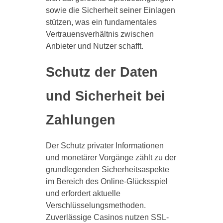
sowie die Sicherheit seiner Einlagen
stützen, was ein fundamentales
Vertrauensverhältnis zwischen
Anbieter und Nutzer schafft.
Schutz der Daten
und Sicherheit bei
Zahlungen
Der Schutz privater Informationen
und monetärer Vorgänge zählt zu der
grundlegenden Sicherheitsaspekte
im Bereich des Online-Glücksspiel
und erfordert aktuelle
Verschlüsselungsmethoden.
Zuverlässige Casinos nutzen SSL-