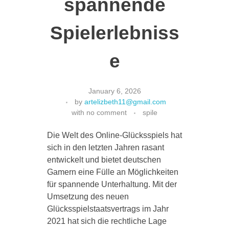
spannende
Spielerlebniss
e
January 6, 2026
by
artelizbeth11@gmail.com
with
no comment
spile
Die Welt des Online-Glücksspiels hat
sich in den letzten Jahren rasant
entwickelt und bietet deutschen
Gamern eine Fülle an Möglichkeiten
für spannende Unterhaltung. Mit der
Umsetzung des neuen
Glücksspielstaatsvertrags im Jahr
2021 hat sich die rechtliche Lage