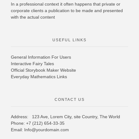
In a professional context it often happens that private or
corporate clients a publication to be made and presented
with the actual content
USEFUL LINKS
General Information For Users
Interactive Fairy Tales
Official Storybook Maker Website
Everyday Mathematics Links
CONTACT US
Address: 123 Ave, Lorem City, site Country,
The World
Phone: +7 (212) 654-33-35
Email: Info@yourdomain.com