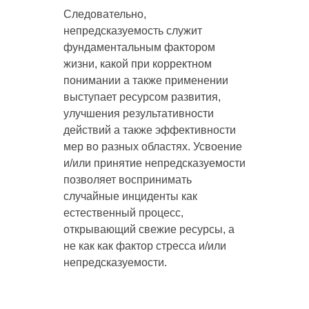
Следовательно,
непредсказуемость служит
фундаментальным фактором
жизни, какой при корректном
понимании а также применении
выступает ресурсом развития,
улучшения результативности
действий а также эффективности
мер во разных областях. Усвоение
и/или принятие непредсказуемости
позволяет воспринимать
случайные инциденты как
естественный процесс,
открывающий свежие ресурсы, а
не как как фактор стресса и/или
непредсказуемости.