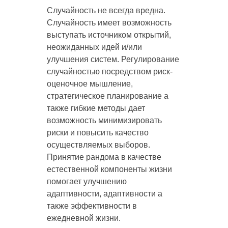
Случайность не всегда вредна.
Случайность имеет возможность
выступать источником открытий,
неожиданных идей и/или
улучшения систем. Регулирование
случайностью посредством риск-
оценочное мышление,
стратегическое планирование а
также гибкие методы дает
возможность минимизировать
риски и повысить качество
осуществляемых выборов.
Принятие рандома в качестве
естественной компоненты жизни
помогает улучшению
адаптивности, адаптивности а
также эффективности в
ежедневной жизни.