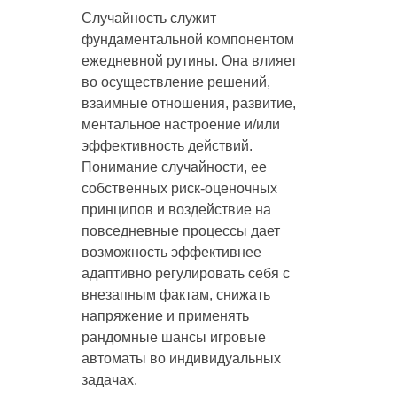
Случайность служит
фундаментальной компонентом
ежедневной рутины. Она влияет
во осуществление решений,
взаимные отношения, развитие,
ментальное настроение и/или
эффективность действий.
Понимание случайности, ее
собственных риск-оценочных
принципов и воздействие на
повседневные процессы дает
возможность эффективнее
адаптивно регулировать себя с
внезапным фактам, снижать
напряжение и применять
рандомные шансы игровые
автоматы во индивидуальных
задачах.