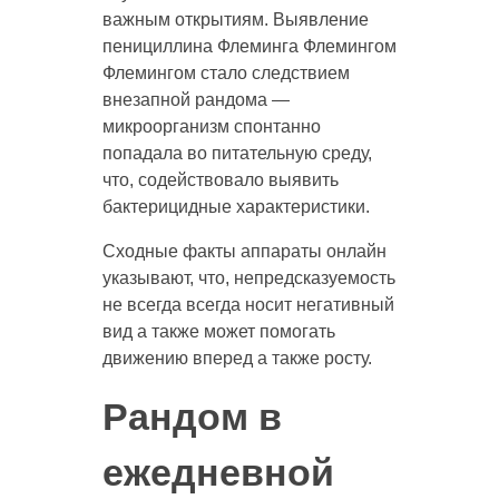
важным открытиям. Выявление
пенициллина Флеминга Флемингом
Флемингом стало следствием
внезапной рандома —
микроорганизм спонтанно
попадала во питательную среду,
что, содействовало выявить
бактерицидные характеристики.
Сходные факты аппараты онлайн
указывают, что, непредсказуемость
не всегда всегда носит негативный
вид а также может помогать
движению вперед а также росту.
Рандом в
ежедневной