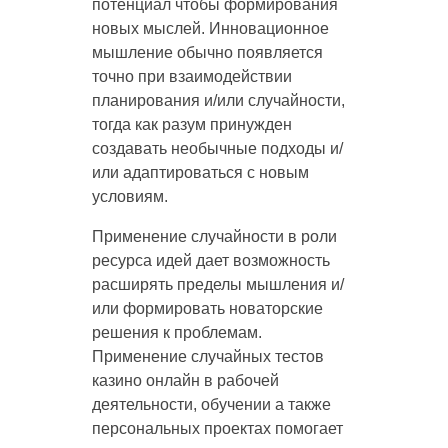
потенциал чтобы формирования
новых мыслей. Инновационное
мышление обычно появляется
точно при взаимодействии
планирования и/или случайности,
тогда как разум принужден
создавать необычные подходы и/
или адаптироваться с новым
условиям.
Применение случайности в роли
ресурса идей дает возможность
расширять пределы мышления и/
или формировать новаторские
решения к проблемам.
Применение случайных тестов
казино онлайн в рабочей
деятельности, обучении а также
персональных проектах помогает