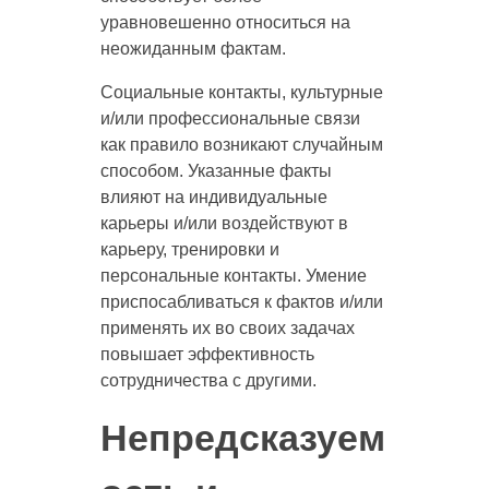
уравновешенно относиться на
неожиданным фактам.
Социальные контакты, культурные
и/или профессиональные связи
как правило возникают случайным
способом. Указанные факты
влияют на индивидуальные
карьеры и/или воздействуют в
карьеру, тренировки и
персональные контакты. Умение
приспосабливаться к фактов и/или
применять их во своих задачах
повышает эффективность
сотрудничества с другими.
Непредсказуем