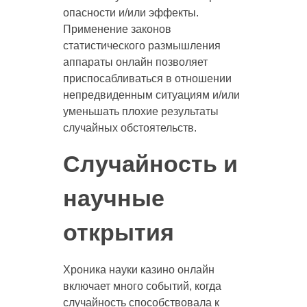
опасности и/или эффекты.
Применение законов
статистического размышления
аппараты онлайн позволяет
приспосабливаться в отношении
непредвиденным ситуациям и/или
уменьшать плохие результаты
случайных обстоятельств.
Случайность и
научные
открытия
Хроника науки казино онлайн
включает много событий, когда
случайность способствовала к