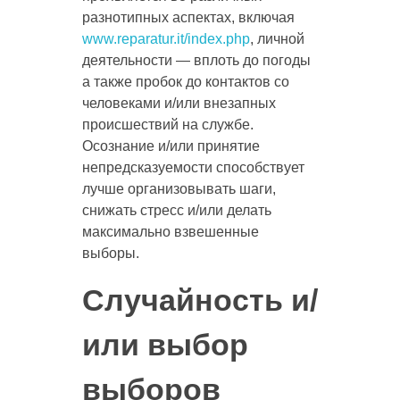
разнотипных аспектах, включая
www.reparatur.it/index.php
, личной
деятельности — вплоть до погоды
а также пробок до контактов со
человеками и/или внезапных
происшествий на службе.
Осознание и/или принятие
непредсказуемости способствует
лучше организовывать шаги,
снижать стресс и/или делать
максимально взвешенные
выборы.
Случайность и/
или выбор
выборов