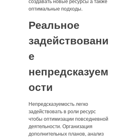
создавать новые ресурсы а также
оптимальные подходы.
Реальное
задействовани
е
непредсказуем
ости
Непредсказуемость легко
задействовать в роли ресурс
чтобы оптимизации повседневной
деятельности. Организация
дополнительных планов, анализ