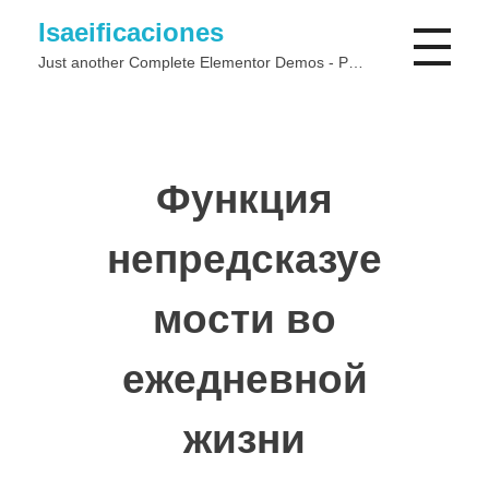
Isaeificaciones
Just another Complete Elementor Demos - Phlox WordPress Theme site
Функция
непредсказуе
мости во
ежедневной
жизни