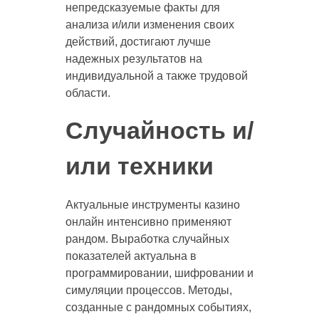
непредсказуемые факты для
анализа и/или изменения своих
действий, достигают лучше
надежных результатов на
индивидуальной а также трудовой
области.
Случайность и/
или техники
Актуальные инструменты казино
онлайн интенсивно применяют
рандом. Выработка случайных
показателей актуальна в
программировании, шифровании и
симуляции процессов. Методы,
созданные с рандомных событиях,