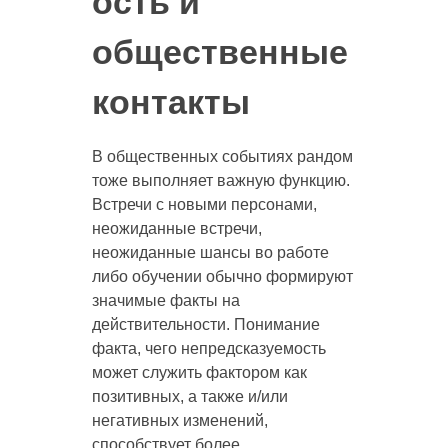
ость и
общественные
контакты
В общественных событиях рандом
тоже выполняет важную функцию.
Встречи с новыми персонами,
неожиданные встречи,
неожиданные шансы во работе
либо обучении обычно формируют
значимые факты на
действительности. Понимание
факта, чего непредсказуемость
может служить фактором как
позитивных, а также и/или
негативных изменений,
способствует более