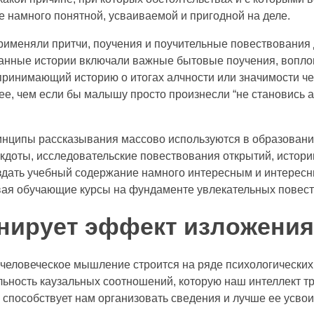
 намного понятной, усваиваемой и пригодной на деле.
именяли притчи, поучения и поучительные повествования
анные истории включали важные бытовые поучения, вопло
принимающий историю о итогах алчности или значимости че
е, чем если бы малышу просто произнесли “не становись 
нципы рассказывания массово используются в образовани
екдоты, исследовательские повествования открытий, исто
оздать учебный содержание намного интересным и интересн
вая обучающие курсы на фундаменте увлекательных повес
нирует эффект изложени
человеческое мышление строится на ряде психологических
льность каузальных соотношений, которую наш интеллект т
 способствует нам организовать сведения и лучше ее усвои