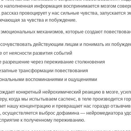
но наполненная информация воспринимается мозгом совер
 рассказ провоцирует у нас сильные чувства, запускается 
вечающая за чувства и побуждение.
 эмоциональных механизмов, которые создают повествова
сочувствовать действующим лицам и понимать их побужде
от неясности развития событий
е разрешение через переживание столкновения
незапные трансформации повествования
рсональными воспоминаниями и ощущениями
ождает конкретный нейрохимический реакцию в мозге, ус
еру, когда мы испытываем саспенс, в теле производится г
ает нашу концентрацию и превращает нас гораздо отзывчив
, осуществляется выброс дофамина — нейромедиатора удо
сприятие к полученному переживанию.