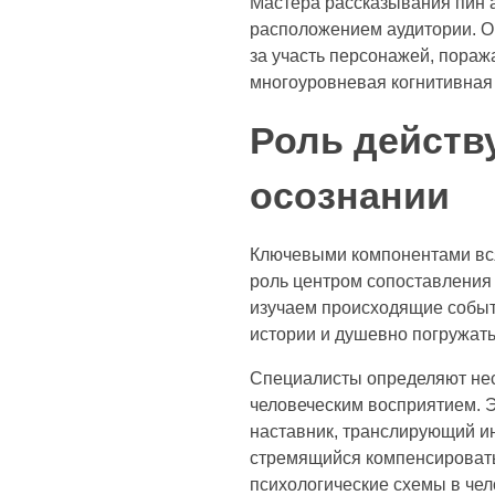
Мастера рассказывания пин 
расположением аудитории. О
за участь персонажей, пора
многоуровневая когнитивная 
Роль действ
осознании
Ключевыми компонентами вся
роль центром сопоставления 
изучаем происходящие событи
истории и душевно погружат
Специалисты определяют неск
человеческим восприятием. 
наставник, транслирующий и
стремящийся компенсировать
психологические схемы в че