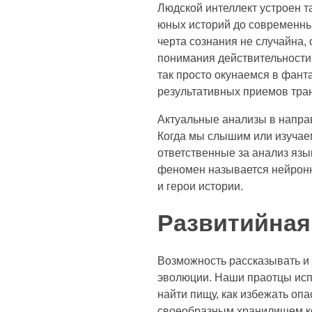
Людской интеллект устроен т
юных историй до современны
черта сознания не случайна,
понимания действительности
так просто окунаемся в фант
результативных приемов тран
Актуальные анализы в напра
Когда мы слышим или изучае
ответственные за анализ язы
феномен называется нейронны
и герои истории.
Развитийная
Возможность рассказывать и 
эволюции. Наши праотцы исп
найти пищу, как избежать оп
своеобразным хранилищем ко