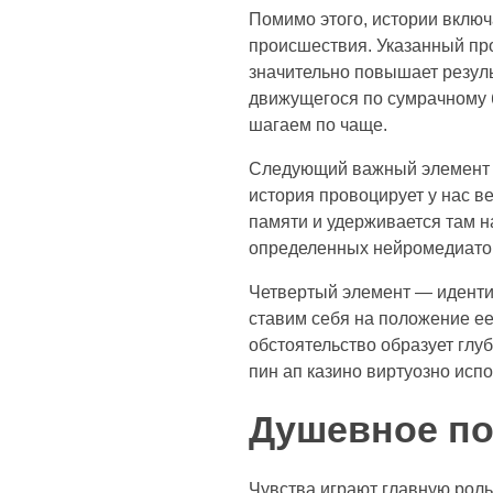
Помимо этого, истории вклю
происшествия. Указанный про
значительно повышает резуль
движущегося по сумрачному б
шагаем по чаще.
Следующий важный элемент —
история провоцирует у нас в
памяти и удерживается там н
определенных нейромедиатор
Четвертый элемент — иденти
ставим себя на положение е
обстоятельство образует глу
пин ап казино виртуозно исп
Душевное по
Чувства играют главную роль