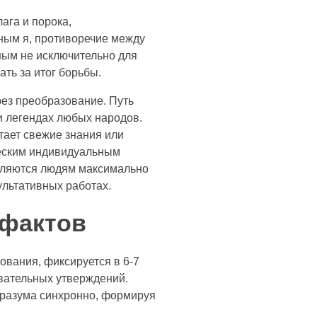
ага и порока,
ным я, противоречие между
ным не исключительно для
ать за итог борьбы.
рез преобразование. Путь
и легендах любых народов.
тает свежие знания или
ческим индивидуальным
вляются людям максимально
ультативных работах.
 фактов
ования, фиксируется в 6-7
вательных утверждений.
н разума синхронно, формируя