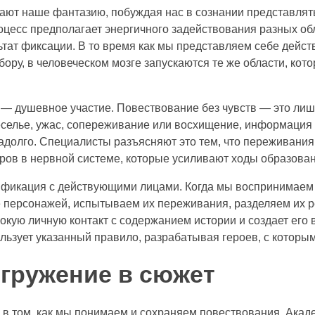
чают наше фантазию, побуждая нас в сознании представля
цесс предполагает энергичного задействования разных обл
тат фиксации. В то время как мы представляем себе дейст
ору, в человеческом мозге запускаются те же области, кото
 душевное участие. Повествование без чувств — это лишь
еселье, ужас, сопереживание или восхищение, информация 
адолго. Специалисты разъясняют это тем, что переживания
ов в нервной системе, которые усиливают ходы образован
фикация с действующими лицами. Когда мы воспринимаем
е персонажей, испытываем их переживания, разделяем их 
бокую личную контакт с содержанием истории и создает его
ользует указанный правило, разрабатывая героев, с которым
гружение в сюжет
 в том, как мы понимаем и сохраняем повествования. Акад