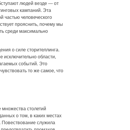
обступают людей везде — от
тинговых кампаний. Эта
й частью человеческого
ствует прояснить, почему мы
ыть среди максимально
ния о силе сторителлинга.
е исключительно области,
лагаемых событий. Это
увствовать то же самое, что
е множества столетий
нных о том, в каких местах
ы. Повествование служила
 предотвратить промахов