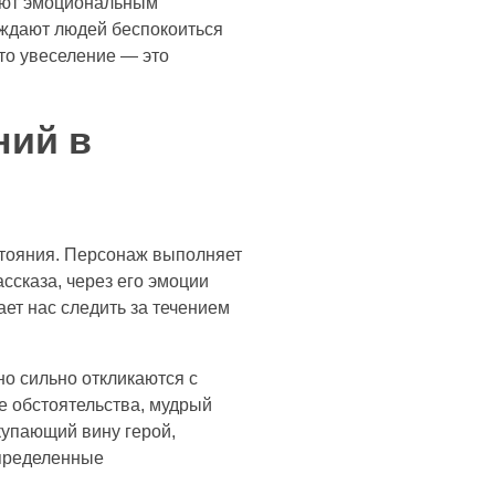
ляют эмоциональным
ждают людей беспокоиться
то увеселение — это
ний в
тояния. Персонаж выполняет
ссказа, через его эмоции
ет нас следить за течением
о сильно откликаются с
е обстоятельства, мудрый
купающий вину герой,
определенные