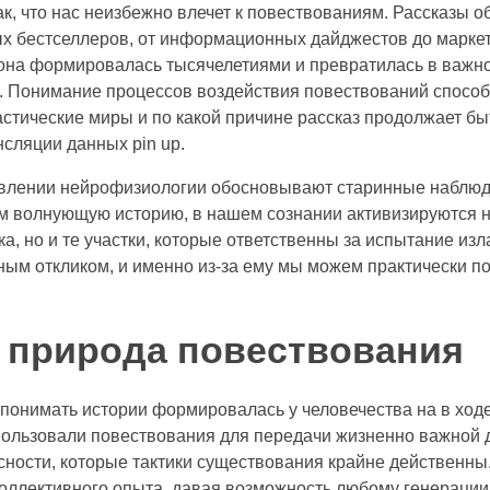
ак, что нас неизбежно влечет к повествованиям. Рассказы 
х бестселлеров, от информационных дайджестов до марке
 она формировалась тысячелетиями и превратилась в важно
. Понимание процессов воздействия повествований способ
астические миры и по какой причине рассказ продолжает б
сляции данных pin up.
влении нейрофизиологии обосновывают старинные наблюде
м волнующую историю, в нашем сознании активизируются н
ка, но и те участки, которые ответственны за испытание из
м откликом, и именно из-за ему мы можем практически поч
 природа повествования
понимать истории формировалась у человечества на в ход
ользовали повествования для передачи жизненно важной да
асности, которые тактики существования крайне действенн
ллективного опыта, давая возможность любому генерации