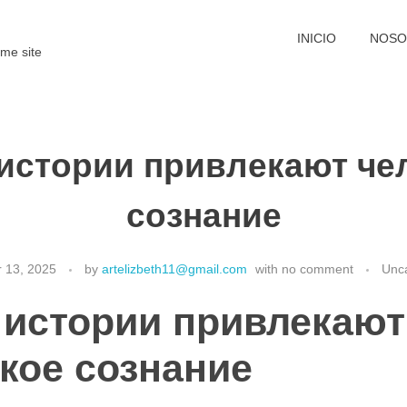
INICIO
NOSO
me site
о истории привлекают че
сознание
 13, 2025
by
artelizbeth11@gmail.com
with
no comment
Unc
о истории привлекают
кое сознание