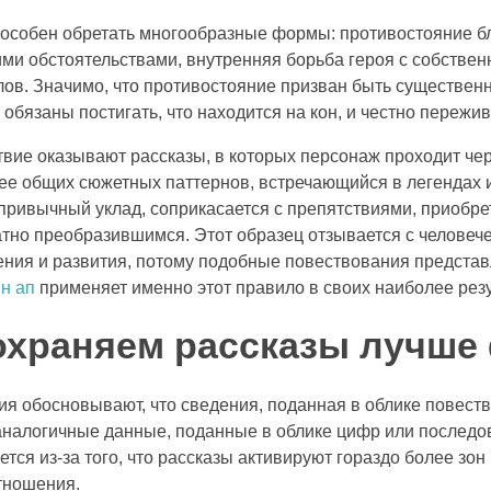
особен обретать многообразные формы: противостояние бл
ми обстоятельствами, внутренняя борьба героя с собствен
ов. Значимо, что противостояние призван быть существен
 обязаны постигать, что находится на кон, и честно пережив
вие оказывают рассказы, в которых персонаж проходит че
ее общих сюжетных паттернов, встречающийся в легендах 
ривычный уклад, соприкасается с препятствиями, приобре
атно преобразившимся. Этот образец отзывается с челове
ния и развития, потому подобные повествования предста
н ап
применяет именно этот правило в своих наиболее рез
охраняем рассказы лучше
 обосновывают, что сведения, поданная в облике повеств
 аналогичные данные, поданные в облике цифр или последо
ется из-за того, что рассказы активируют гораздо более зо
тношения.