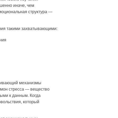
шенно иначе, чем
эмоциональная структура —
ния такими захватывающими:
ния
иливающий механизмы
ормон стресса — вещество
ыми к данным. Когда
вольствия, который