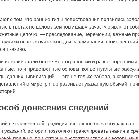
ют о том, что ранние типы повествования появились задол
ые в гротах по целому земному шару, зачастую являют собо
сюжетные цепочки — преследование, церемонии, важные пр
служили не исключительно для запоминания происшествий,
 ап казино.
и истории стали более многогранными и разносторонними.
анные, но и нравственные основы, концептуальные рассуж
ы давних цивилизаций — это не только забава, а комплек
дставлений о мире. pin up развивает указанную обычай, п
сторий.
пособ донесения сведений
рий в человеческой традиции постоянно была обучающая. В
 указаний, истории позволяют транслировать знания в сре
 какой причине, при которых обстоятельствах и с которым