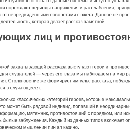
ап интуитивно осознают данные системы и искусно управ
ни порождают периоды напряжения и расслабления, прину
жают непредвиденными поворотами сюжета. Данное не прос
деятельность, которая делает рассказ памятной.
ующих лиц и противостоя
кой захватывающей рассказа выступают герои и противос
для слушателей — через его глаза мы наблюдаем на мир ра
я. Столкновение же формирует импульс рассказа, побужда
ься в случающееся.
олько классических категорий героев, которые максимальн
Это может быть рядовой индивид, попавший в неординарны
нформацию, мятежник, противостоящий с порядком, или ис
 былые заблуждения. Каждый из данных типов включает 
ловеческом мышлении пин ап казино.