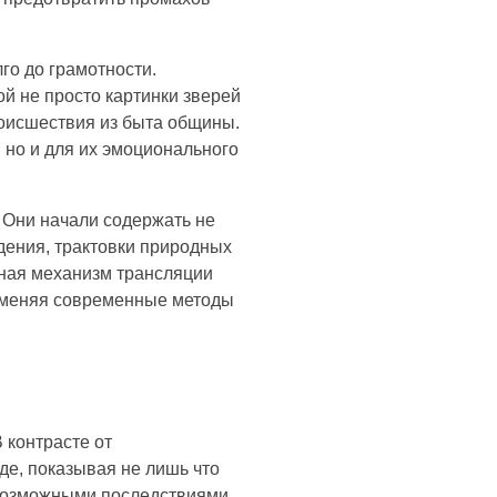
го до грамотности.
й не просто картинки зверей
оисшествия из быта общины.
 но и для их эмоционального
 Они начали содержать не
дения, трактовки природных
сная механизм трансляции
рименяя современные методы
 контрасте от
де, показывая не лишь что
и возможными последствиями.