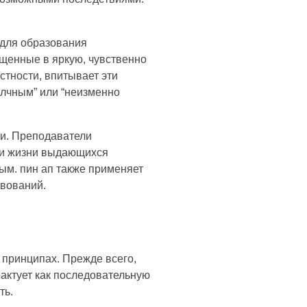
 для образования
щенные в яркую, чувственно
стности, впитывает эти
алчным” или “неизменно
и. Преподаватели
рии жизни выдающихся
ым. пин ап также применяет
твований.
я
 принципах. Прежде всего,
рактует как последовательную
ть.