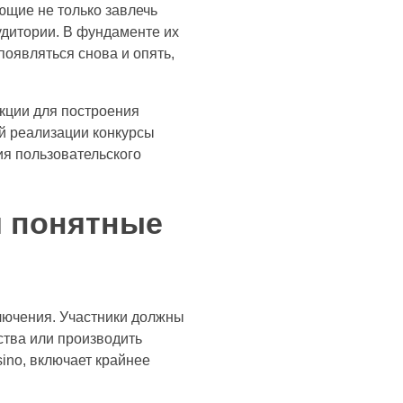
щие не только завлечь
удитории. В фундаменте их
оявляться снова и опять,
акции для построения
ой реализации конкурсы
я пользовательского
и понятные
ключения. Участники должны
ства или производить
ino, включает крайнее