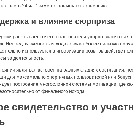
ется всего 24 час” заметно повышают конверсию.
держка и влияние сюрприза
жки раскрывает, отчего пользователи упорно включаться 
ок. Непредсказуемость исхода создает более сильную побу
деятельно используется в игровизации розыгрышей, где по
сы за деятельность.
тоянии являться встроен на разных стадиях состязания: н
ши для максимально энергичных пользователей или бонус
ендует построение многослойной системы мотивации, где ка
езотносительно от финального исхода.
е свидетельство и участ
ь