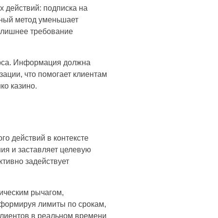
 действий: подписка на
нный метод уменьшает
е лишнее требование
урса. Информация должна
ации, что помогает клиентам
ко казино.
го действий в контексте
ия и заставляет целевую
ктивно задействует
гическим рычагом,
 формируя лимиты по срокам,
клиентов в реальном времени