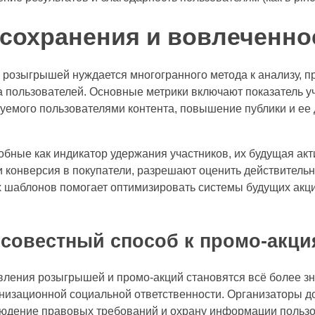
сохранения и вовлеченно
розыгрышей нуждается многогранного метода к анализу, п
а пользователей. Основные метрики включают показатель у
руемого пользователями контента, повышение публики и ее
бные как индикатор удержания участников, их будущая акт
и конверсия в покупатели, разрешают оценить действитель
 шаблонов помогает оптимизировать системы будущих акци
совестный способ к промо-акци
ления розыгрышей и промо-акций становятся всё более зн
анизационной социальной ответственности. Организаторы 
людение правовых требований и охрану информации пользов