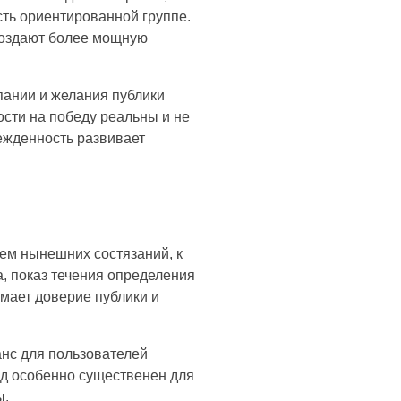
сть ориентированной группе.
создают более мощную
пании и желания публики
ости на победу реальны и не
ежденность развивает
ем нынешних состязаний, к
а, показ течения определения
мает доверие публики и
анс для пользователей
од особенно существенен для
ы.