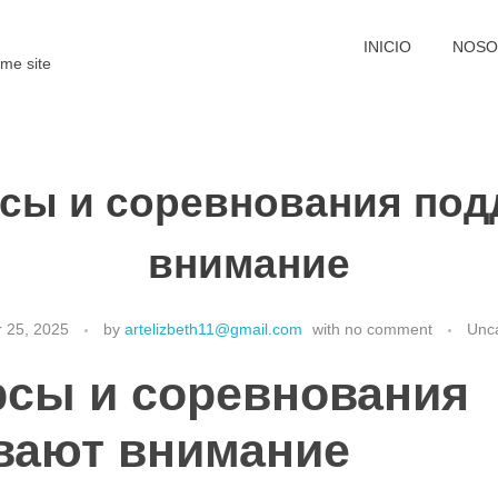
INICIO
NOSO
me site
рсы и соревнования по
внимание
 25, 2025
by
artelizbeth11@gmail.com
with
no comment
Unc
рсы и соревнования
вают внимание