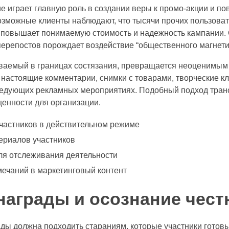
 играет главную роль в создании веры к промо-акции и п
возможные клиенты наблюдают, что тысячи прочих пользова
и повышает понимаемую стоимость и надежность кампании.
перепостов порождает воздействие “общественного магнети
даваемый в границах состязания, превращается неоценимым
настоящие комментарии, снимки с товарами, творческие кл
ледующих рекламных мероприятиях. Подобный подход тран
енности для организации.
частников в действительном режиме
ериалов участников
ля отслеживания деятельности
мечаний в маркетинговый контент
награды и осознание чест
ды должна подходить стараниям, которые участники готовы