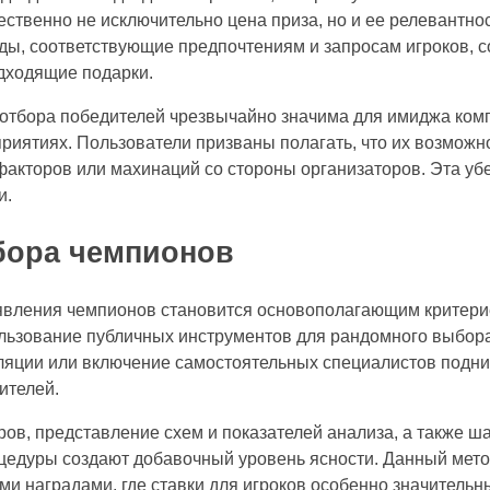
ественно не исключительно цена приза, но и ее релевантно
ы, соответствующие предпочтениям и запросам игроков, 
одходящие подарки.
 отбора победителей чрезвычайно значима для имиджа ком
риятиях. Пользователи призваны полагать, что их возможн
факторов или махинаций со стороны организаторов. Эта уб
и.
бора чемпионов
вления чемпионов становится основополагающим критери
пользование публичных инструментов для рандомного выбор
ляции или включение самостоятельных специалистов подни
ителей.
ов, представление схем и показателей анализа, а также ш
оцедуры создают добавочный уровень ясности. Данный мет
ми наградами, где ставки для игроков особенно значительн