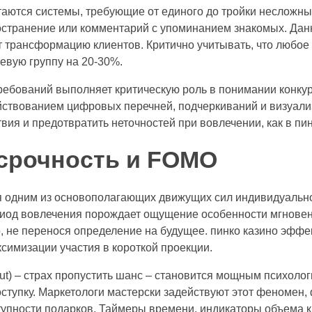
аются системы, требующие от единого до тройки несложных
ространение или комментарий с упоминанием знакомых. Да
т трансформацию клиентов. Критично учитывать, что любо
евую группу на 20-30%.
ребований выполняет критическую роль в понимании конк
йствованием цифровых перечней, подчеркиваний и визуализ
вия и предотвратить неточностей при вовлечении, как в пин
 срочность и FOMO
я одним из основополагающих движущих сил индивидуально
риод вовлечения порождает ощущение особенности мгновен
, не перенося определение на будущее. пинко казино эффе
симизации участия в короткой проекции.
t) – страх пропустить шанс – становится мощным психоло
ступку. Маркетологи мастерски задействуют этот феномен,
ступности подарков. Таймеры времени, индикаторы объема 