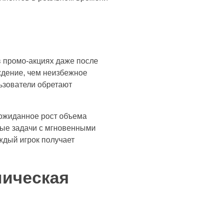
в промо-акциях даже после
ждение, чем неизбежное
льзователи обретают
еожиданное рост объема
ные задачи с мгновенными
ждый игрок получает
ническая