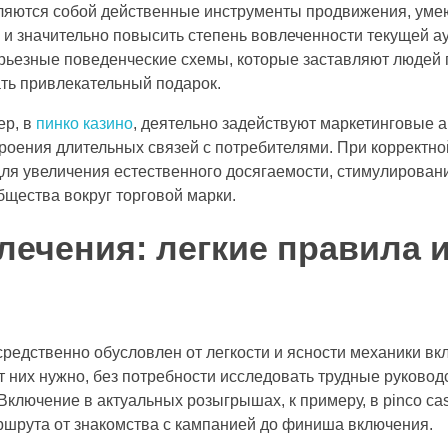
ляются собой действенные инструменты продвижения, умею
 и значительно повысить степень вовлеченности текущей а
рьезные поведенческие схемы, которые заставляют людей п
ть привлекательный подарок.
ер, в
пинко казино
, деятельно задействуют маркетинговые 
роения длительных связей с потребителями. При корректн
ля увеличения естественного досягаемости, стимулировани
бщества вокруг торговой марки.
лечения: легкие правила 
средственно обусловлен от легкости и ясности механики в
т них нужно, без потребности исследовать трудные руковод
ключение в актуальных розыгрышах, к примеру, в pinco cas
ршрута от знакомства с кампанией до финиша включения.