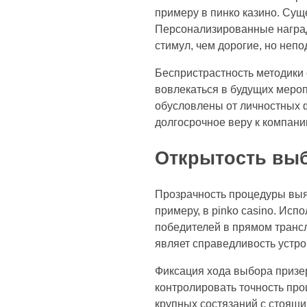
примеру в пинко казино. Сущ
Персонализированные наград
стимул, чем дорогие, но неп
Беспристрастность методики
вовлекаться в будущих мероп
обусловлены от личностных 
долгосрочное веру к компани
Открытость вы
Прозрачность процедуры выя
примеру, в pinko casino. Ис
победителей в прямом транс
являет справедливость устро
Фиксация хода выбора призер
контролировать точность пр
крупных состязаний с стоящи