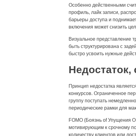
Особенно действенными счит
профиль, лайк записи, расп
барьеры доступа и поднимае
включения может снизить цел
Визуальное представление т
быть структурирована с заде
быстро усвоить нужные дейст
Недостаток,
Принцип недостатка являетс
конкурсов. Ограниченное пе
группу поступать немедленно
периодические рамки для мак
FOMO (Боязнь of Упущения Ou
мотивирующим к срочному по
количеству клиентов или до