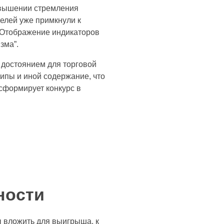
овышении стремления
телей уже примкнули к
 Отображение индикаторов
зма”.
 достоянием для торговой
ипы и иной содержание, что
сформирует конкурс в
ности
 вложить для выигрыша, к