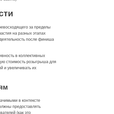
сти
ревосходящего за пределы
частия на разных этапах
 деятельность после финиша
ивность в коллективных
ную стоимость розыгрыша для
й и увеличивать их
ям
ачимыми в контексте
должны предоставлять
ателей (как это