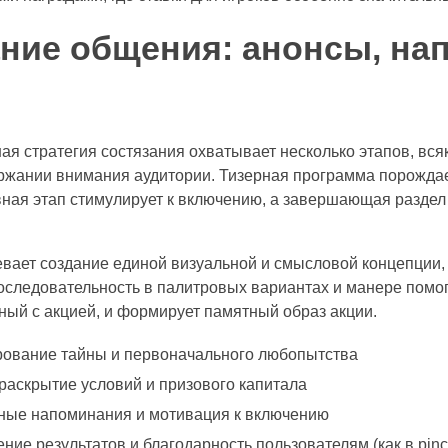
ние общения: анонсы, на
 стратегия состязания охватывает несколько этапов, всяк
ржании внимания аудитории. Тизерная программа порожда
вная этап стимулирует к включению, а завершающая раздел
вает создание единой визуальной и смысловой концепции, 
оследовательность в палитровых вариантах и манере помог
ный с акцией, и формирует памятный образ акции.
ование тайны и первоначального любопытства
раскрытие условий и призового капитала
нные напоминания и мотивация к включению
ие результатов и благодарность пользователям (как в pinc