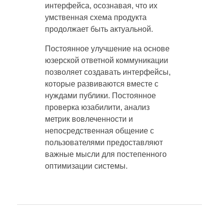
интерфейса, осознавая, что их
умственная схема продукта
продолжает быть актуальной.
Постоянное улучшение на основе
юзерской ответной коммуникации
позволяет создавать интерфейсы,
которые развиваются вместе с
нуждами публики. Постоянное
проверка юзабилити, анализ
метрик вовлеченности и
непосредственная общение с
пользователями предоставляют
важные мысли для постепенного
оптимизации системы.