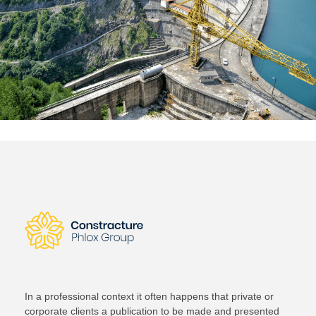
In a professional context it often happens that private or
corporate clients a publication to be made and presented