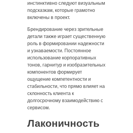
инстинктивно следуют визуальным
подсказкам, которые грамотно
включены в проект.
Брендирование через зрительные
детали также играет существенную
роль в формировании надежности
и узнаваемости. Постоянное
использование корпоративных
тонов, гарнитур и изобразительных
компонентов формирует
ощущение компетентности и
стабильности, что прямо влияет на
склонность клиента к
долгосрочному взаимодействию с
сервисом.
Лаконичность