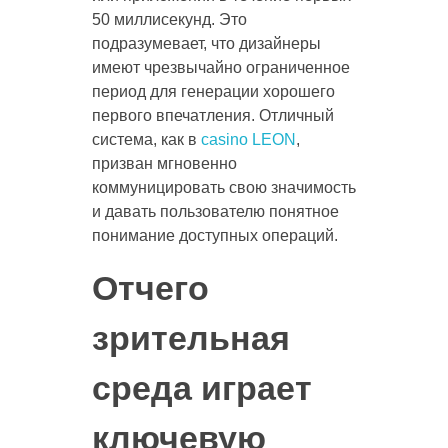
50 миллисекунд. Это
подразумевает, что дизайнеры
имеют чрезвычайно ограниченное
период для генерации хорошего
первого впечатления. Отличный
система, как в
casino LEON
,
призван мгновенно
коммуницировать свою значимость
и давать пользователю понятное
понимание доступных операций.
Отчего
зрительная
среда играет
ключевую