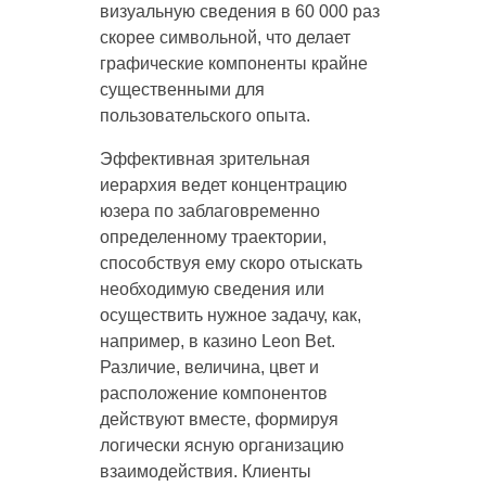
визуальную сведения в 60 000 раз
скорее символьной, что делает
графические компоненты крайне
существенными для
пользовательского опыта.
Эффективная зрительная
иерархия ведет концентрацию
юзера по заблаговременно
определенному траектории,
способствуя ему скоро отыскать
необходимую сведения или
осуществить нужное задачу, как,
например, в казино Leon Bet.
Различие, величина, цвет и
расположение компонентов
действуют вместе, формируя
логически ясную организацию
взаимодействия. Клиенты