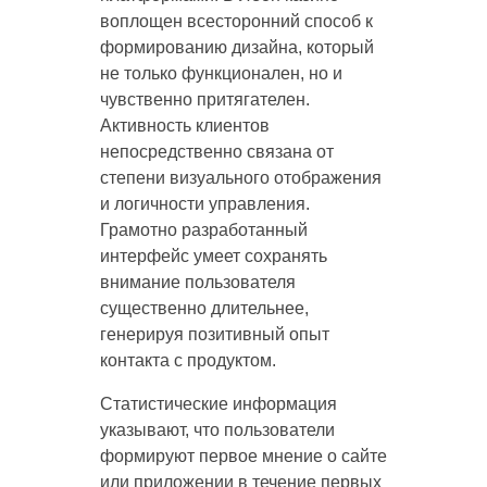
воплощен всесторонний способ к
формированию дизайна, который
не только функционален, но и
чувственно притягателен.
Активность клиентов
непосредственно связана от
степени визуального отображения
и логичности управления.
Грамотно разработанный
интерфейс умеет сохранять
внимание пользователя
существенно длительнее,
генерируя позитивный опыт
контакта с продуктом.
Статистические информация
указывают, что пользователи
формируют первое мнение о сайте
или приложении в течение первых