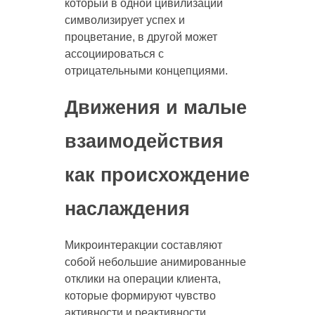
который в одной цивилизации
символизирует успех и
процветание, в другой может
ассоциироваться с
отрицательными концепциями.
Движения и малые
взаимодействия
как происхождение
наслаждения
Микроинтеракции составляют
собой небольшие анимированные
отклики на операции клиента,
которые формируют чувство
активности и реактивности