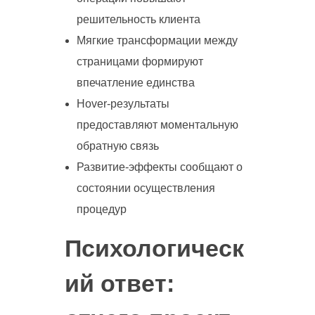
решительность клиента
Мягкие трансформации между
страницами формируют
впечатление единства
Hover-результаты
предоставляют моментальную
обратную связь
Развитие-эффекты сообщают о
состоянии осуществления
процедур
Психологическ
ий ответ: