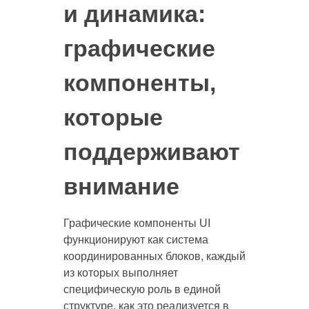
и динамика:
графические
компоненты,
которые
поддерживают
внимание
Графические компоненты UI
функционируют как система
координированных блоков, каждый
из которых выполняет
специфическую роль в единой
структуре, как это реализуется в