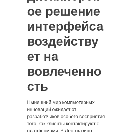
ое решение
интерфейса
воздейству
ет на
вовлеченно
сть
Нынешний мир компьютерных
инноваций ожидает от
разработчиков особого восприятия
того, как клиенты контактируют с
платформами. В Леон казино