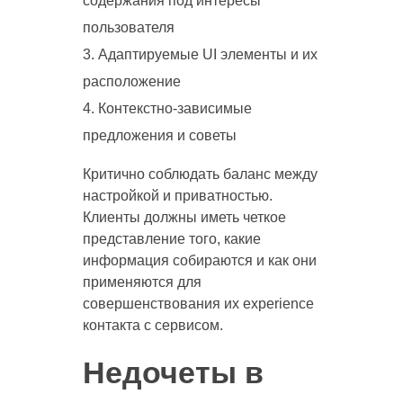
содержания под интересы
пользователя
Адаптируемые UI элементы и их
расположение
Контекстно-зависимые
предложения и советы
Критично соблюдать баланс между
настройкой и приватностью.
Клиенты должны иметь четкое
представление того, какие
информация собираются и как они
применяются для
совершенствования их experience
контакта с сервисом.
Недочеты в