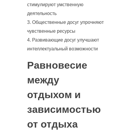
стимулируют умственную
деятельность
Общественные досуг упрочняют
чувственные ресурсы
Развивающие досуг улучшают
интеллектуальный возможности
Равновесие
между
отдыхом и
зависимостью
от отдыха