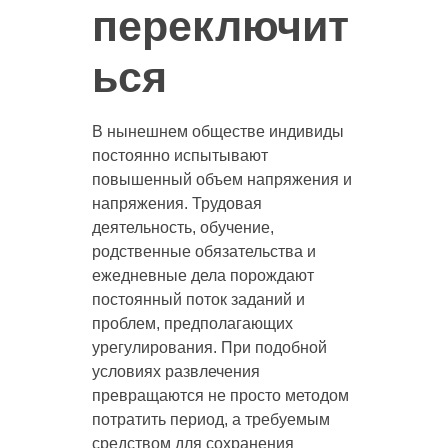
переключит
ься
В нынешнем обществе индивиды
постоянно испытывают
повышенный объем напряжения и
напряжения. Трудовая
деятельность, обучение,
родственные обязательства и
ежедневные дела порождают
постоянный поток заданий и
проблем, предполагающих
урегулирования. При подобной
условиях развлечения
превращаются не просто методом
потратить период, а требуемым
средством для сохранения