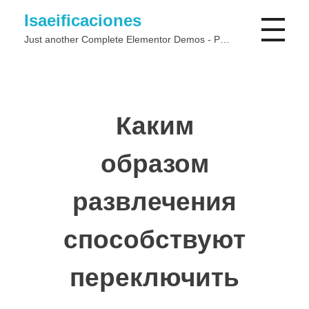
Isaeificaciones
Just another Complete Elementor Demos - Phlox WordPress Theme site
Каким
образом
развлечения
способствуют
переключить