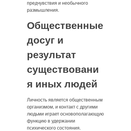
предчувствия и необычного
размышления.
Общественные
досуг и
результат
существовани
я иных людей
Личность является общественным
организмом, и контакт с другими
людьми играет основополагающую
функцию в удержании
психического состояния.