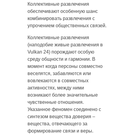
Коллективные развлечения
обеспечивают особенную шанс
комбинировать развлечения с
упрочением общественных связей.
Коллективные развлечения
(наподобие живые развлечения в
Vulkan 24) порождают особую
среду общности и гармонии. В
момент когда персоны совместно
веселятся, забавляются или
вовлекаются в совместных
активностях, между ними
возникают более значительные
чувственные отношения.
Указанное феномен соединено с
синтезом вещества доверия –
вещества, отвечающего за
формирование связи и веры.