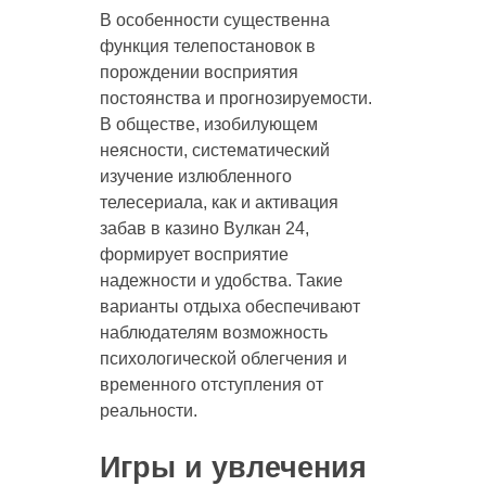
В особенности существенна
функция телепостановок в
порождении восприятия
постоянства и прогнозируемости.
В обществе, изобилующем
неясности, систематический
изучение излюбленного
телесериала, как и активация
забав в казино Вулкан 24,
формирует восприятие
надежности и удобства. Такие
варианты отдыха обеспечивают
наблюдателям возможность
психологической облегчения и
временного отступления от
реальности.
Игры и увлечения