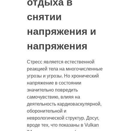
отдыха в
снятии
напряжения и
напряжения
Стресс является естественной
реакцией тела на многочисленные
угрозы и угрозы. Но хронический
напряжение в состоянии
значительно повредить
самочувствию, влияя на
деятельность кардиоваскулярной,
оборонительной и
неврологической структур. Досуг,
вроде тех, что показаны в Vulkan