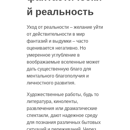
й реальность
Уход от реальности – желание уйти
от действительности в мир
фантазий и выдумки – часто
оценивается негативно. Но
умеренное углубление в
воображаемые вселенные может
дать существенную благо для
ментального благополучия и
личностного развития.
Художественные работы, будь то
литература, киноленты,
развлечения или драматические
спектакли, дают надежное среду
для познания различных бытовых
ситуаций и переживаний. Через