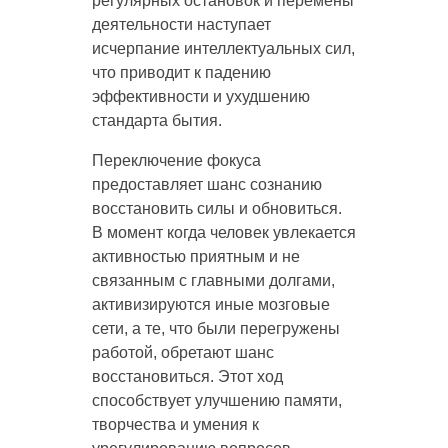
регулярных остановок и перемены
деятельности наступает
исчерпание интеллектуальных сил,
что приводит к падению
эффективности и ухудшению
стандарта бытия.
Переключение фокуса
предоставляет шанс сознанию
восстановить силы и обновиться.
В момент когда человек увлекается
активностью приятным и не
связанным с главными долгами,
активизируются иные мозговые
сети, а те, что были перегружены
работой, обретают шанс
восстановиться. Этот ход
способствует улучшению памяти,
творчества и умения к