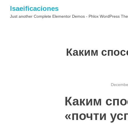
Isaeificaciones
Just another Complete Elementor Demos - Phlox WordPress The
Каким спос
December
Каким спо
«почти ус