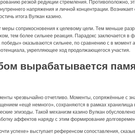
рованию резкой редукции стремления. Противоположно, эт
утреннего напряжения и личной концентрации. Возникает 
остичь итога Вулкан казино.
т меры соприкосновения к целевому цели. Тем меньше раз
хом, тем более сильнее реакция. Парадокс заключается в фа
 победы» оказываются сильнее, по сравнению с в момент 
 потенциала, укрепляющее ход продолжающегося участия.
бом вырабатывается памя
менты чрезвычайно отчетливо. Моменты, сопряжённые с зн
щением «ещё немного», сохраняются в рамках хранилища 
еские эпизоды. Такой механизм казино Вулкан обусловлено
еработку аффектов наряду с этим формирование долговреме
очти успехе» выступает референсом сопоставления, сказ