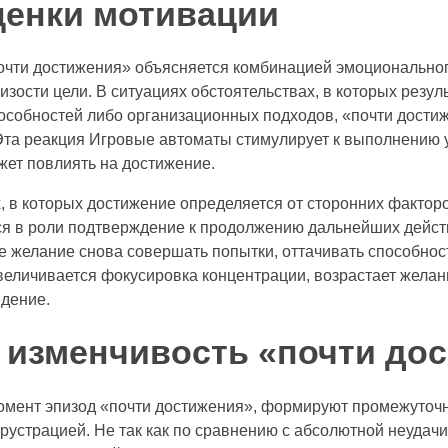
ценки мотивации
чти достижения» объясняется комбинацией эмоционально
зости цели. В ситуациях обстоятельствах, в которых резул
особностей либо организационных подходов, «почти достиж
Эта реакция Игровые автоматы стимулирует к выполнению у
жет повлиять на достижение.
, в которых достижение определяется от сторонних факторо
тся в роли подтверждение к продолжению дальнейших дейст
е желание снова совершать попытки, оттачивать способнос
величивается фокусировка концентрации, возрастает жела
едение.
 изменчивость «почти до
омент эпизод «почти достижения», формируют промежуточ
устрацией. Не так как по сравнению с абсолютной неудачи