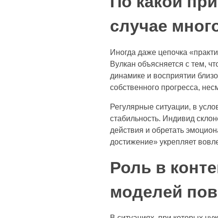
По какой пр
случае мног
Иногда даже цепочка «практи
Вулкан объясняется с тем, чт
динамике и восприятии близо
собственного прогресса, несм
Регулярные ситуации, в усл
стабильность. Индивид склон
действия и обретать эмоцио
достижение» укрепляет вовл
Роль в конт
моделей по
В ситуациях, при которых ну