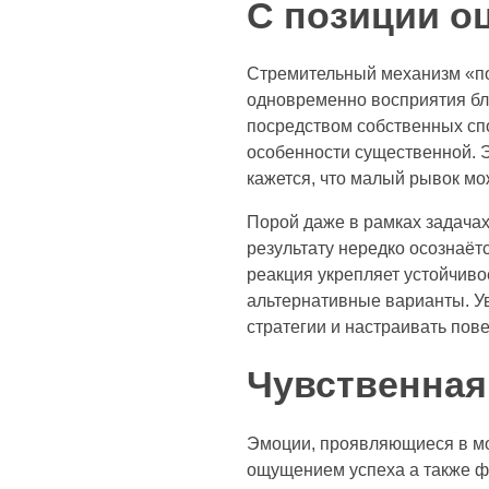
С позиции о
Стремительный механизм «по
одновременно восприятия бли
посредством собственных сп
особенности существенной. 
кажется, что малый рывок мо
Порой даже в рамках задачах
результату нередко осознаё
реакция укрепляет устойчиво
альтернативные варианты. У
стратегии и настраивать пов
Чувственная
Эмоции, проявляющиеся в м
ощущением успеха а также фр