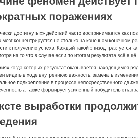
ичине феномен действует 
ократных поражениях
чески достигнутых» действий часто воспринимается как поз
о мозг концентрируется не столько на конечном конечном ре
сти к получению успеха. Каждый такой эпизод трактуется к
отря на то что в случае если по итогам результата всё ещё 
овиях когда которых результат оказывается находящимся р
ен видеть в ходе внутреннюю важность, замечать изменен
нальное подкрепление в процессе непосредственного движе
еченность а также формирует усиленный побудитель к напр
ексте выработки продолж
ведения
жно работать структурированно одновременно последовате