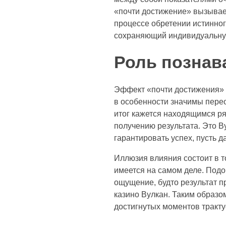
«почти достижение» вызывае
процессе обретении истинно
сохраняющий индивидуальну
Роль познав
Эффект «почти достижения» 
в особенности значимы перео
итог кажется находящимся ря
получению результата. Это 
гарантировать успех, пусть 
Иллюзия влияния состоит в т
имеется на самом деле. Подо
ощущение, будто результат п
казино Вулкан. Таким образо
достигнутых моментов трактуе