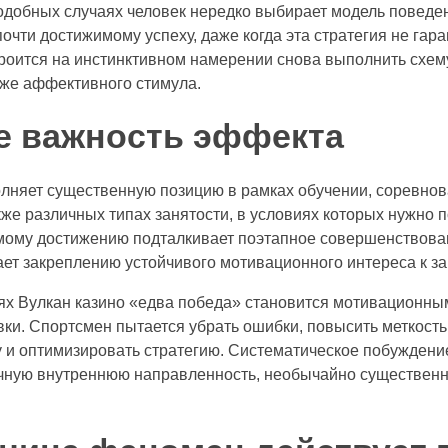
одобных случаях человек нередко выбирает модель поведе
почти достижимому успеху, даже когда эта стратегия не гар
роится на инстинктивном намерении снова выполнить схему
же аффективного стимула.
е важность эффекта
лняет существенную позицию в рамках обучении, соревнов
кже различных типах занятости, в условиях которых нужно 
емому достижению подталкивает поэтапное совершенствова
ает закреплению устойчивого мотивационного интереса к з
ях Вулкан казино «едва победа» становится мотивационны
ки. Спортсмен пытается убрать ошибки, повысить меткость
у и оптимизировать стратегию. Систематическое побужден
чную внутреннюю направленность, необычайно существен