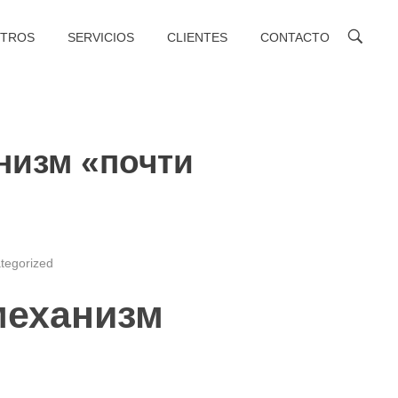
TROS
SERVICIOS
CLIENTES
CONTACTO
низм «почти
tegorized
механизм