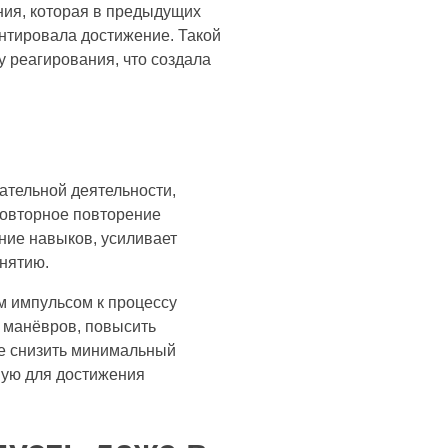
ния, которая в предыдущих
антировала достижение. Такой
 реагирования, что создала
ательной деятельности,
повторное повторение
ние навыков, усиливает
анятию.
м импульсом к процессу
 манёвров, повысить
ие снизить минимальный
ную для достижения