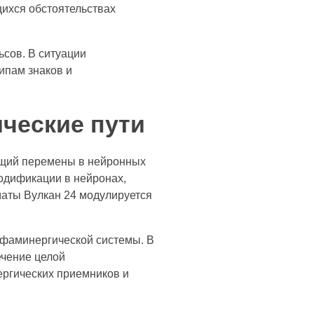
щихся обстоятельствах
ьсов. В ситуации
ипам знаков и
ческие пути
ющий перемены в нейронных
одификации в нейронах,
аты Вулкан 24 модулируется
.
фаминергической системы. В
ечение целой
ргических приемников и