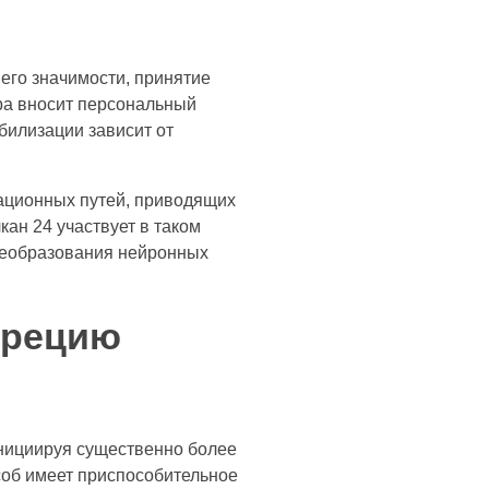
его значимости, принятие
ура вносит персональный
билизации зависит от
кационных путей, приводящих
ан 24 участвует в таком
реобразования нейронных
крецию
нициируя существенно более
соб имеет приспособительное