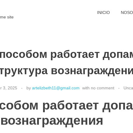
INICIO
NOSO
me site
способом работает допа
труктура вознагражден
 3, 2025
by
artelizbeth11@gmail.com
with
no comment
Unca
собом работает доп
 вознаграждения