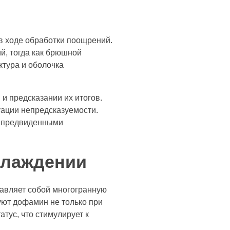
 ходе обработки поощрений.
й, тогда как брюшной
ктура и оболочка
и предсказании их итогов.
уации непредсказуемости.
 непредвиденными
слаждении
тавляет собой многогранную
уют дофамин не только при
тус, что стимулирует к