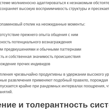
системе молниеносно адаптироваться к незнакомым обстоят
охраняет высокую восприимчивость структуры и пресекае
опаминовый отклик на неожиданные моменты:
 отсутствие прежнего опыта общения с ним
ность потенциального вознаграждения
ими предвкушениями и обычными паттернами
ть и собственная значимость происшествия
хождение прочих индивидов
ления чрезвычайно продуктивны в удержании высокого ур
тные развлечения применяют подобный правило, порожда
апускается крайне при рандомных интервалах поощрения, ч
анятий.
ние и толерантность сис