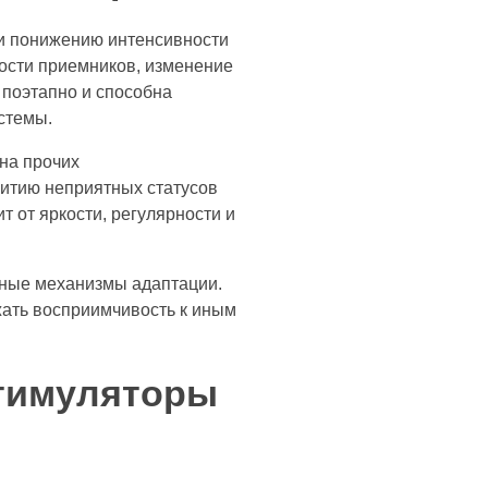
и понижению интенсивности
ости приемников, изменение
 поэтапно и способна
стемы.
на прочих
витию неприятных статусов
 от яркости, регулярности и
ьные механизмы адаптации.
жать восприимчивость к иным
стимуляторы