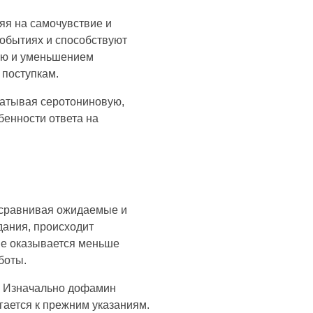
яя на самочувствие и
событиях и способствуют
ью и уменьшением
 поступкам.
ватывая серотониновую,
бенности ответа на
 сравнивая ожидаемые и
дания, происходит
ие оказывается меньше
боты.
. Изначально дофамин
гается к прежним указаниям.