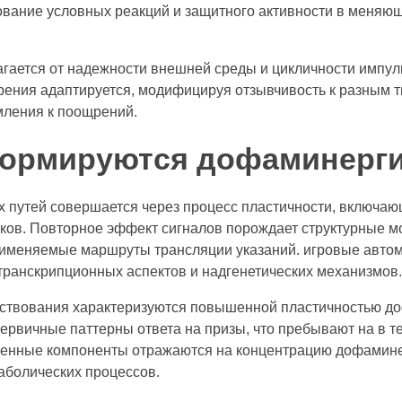
ование условных реакций и защитного активности в меняю
гается от надежности внешней среды и цикличности импул
рения адаптируется, модифицируя отзывчивость к разным т
мления к поощрений.
ормируются дофаминерги
 путей совершается через процесс пластичности, включа
ков. Повторное эффект сигналов порождает структурные м
рименяемые маршруты трансляции указаний. игровые автом
транскрипционных аспектов и надгенетических механизмов
ствования характеризуются повышенной пластичностью до
рвичные паттерны ответа на призы, что пребывают на в т
венные компоненты отражаются на концентрацию дофамине
аболических процессов.