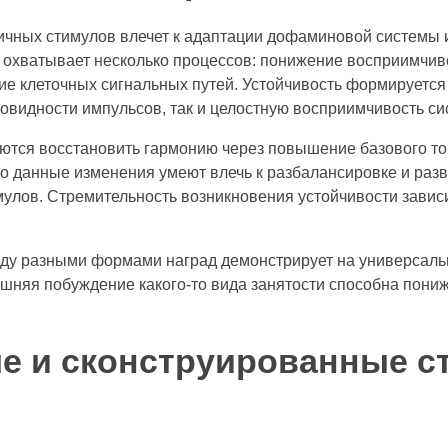
чных стимулов влечет к адаптации дофаминовой системы 
с охватывает несколько процессов: понижение восприимчив
ие клеточных сигнальных путей. Устойчивость формируется
новидности импульсов, так и целостную восприимчивость си
тся восстановить гармонию через повышение базового то
о данные изменения умеют влечь к разбалансировке и раз
улов. Стремительность возникновения устойчивости зависит
ду разными формами наград демонстрирует на универсал
лишняя побуждение какого-то вида занятости способна пони
е и сконструированные 