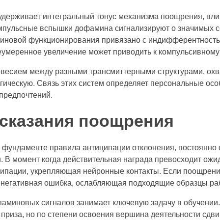
держивает интегральный тонус механизма поощрения, вли
 Импульсные вспышки дофамина сигнализируют о значимых 
иновой функционирования привязано с индифферентност
неумеренное увеличение может приводить к компульсивному
новесием между разными трансмиттерными структурами, ох
ическую. Связь этих систем определяет персональные осо
предпочтений.
сказания поощрения
а фундаменте правила антиципации отклонения, постоянно
. В момент когда действительная награда превосходит ожи
ипации, укрепляющая нейронные контакты. Если поощрен
 негативная ошибка, ослабляющая подходящие образцы ра
паминовых сигналов занимает ключевую задачу в обучении
 приза, но по степени освоения вершина деятельности сдви