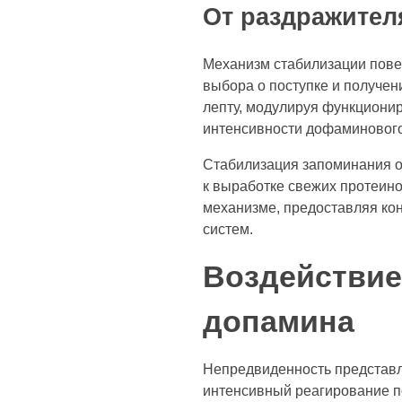
От раздражител
Механизм стабилизации повед
выбора о поступке и получен
лепту, модулируя функционир
интенсивности дофаминового 
Стабилизация запоминания о 
к выработке свежих протеино
механизме, предоставляя ко
систем.
Воздействие
допамина
Непредвиденность представл
интенсивный реагирование п