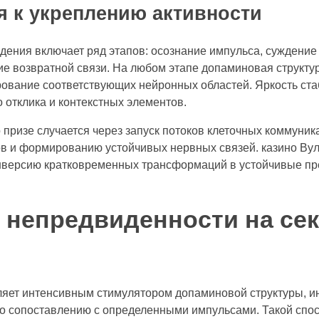
я к укреплению активности
ения включает ряд этапов: осознание импульса, суждение 
ие возвратной связи. На любом этапе допаминовая структ
ование соответствующих нейронных областей. Яркость ста
отклика и контекстных элементов.
призе случается через запуск потоков клеточных коммуни
в и формированию устойчивых нервных связей. казино Вулк
нверсию кратковременных трансформаций в устойчивые п
 непредвиденности на се
яет интенсивным стимулятором допаминовой структуры, и
о сопоставлению с определенными импульсами. Такой спо