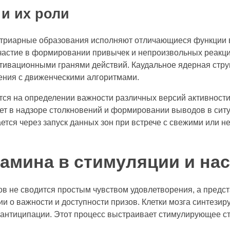
и их роли
триарные образования исполняют отличающиеся функции в
частие в формировании привычек и непроизвольных реакци
тивационными гранями действий. Каудальное ядерная стру
ения с движенческими алгоритмами.
ся на определении важности различных версий активности 
ет в надзоре столкновений и формировании выводов в сит
ется через запуск данных зон при встрече с свежими или
амина в стимуляции и на
в не сводится простым чувством удовлетворения, а предс
 о важности и доступности призов. Клетки мозга синтезир
е антиципации. Этот процесс выстраивает стимулирующее ста