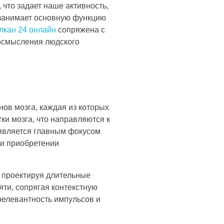
что задает наше активность,
 занимает основную функцию
лкан 24 онлайн
сопряжена с
 осмысления людского
ов мозга, каждая из которых
и мозга, что направляются к
является главным фокусом
ри приобретении
 проектируя длительные
яти, сопрягая контекстную
елевантность импульсов и