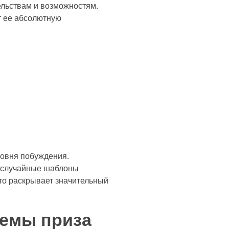
ельствам и возможностям.
т ее абсолютную
овня побуждения.
я случайные шаблоны
то раскрывает значительный
темы приза