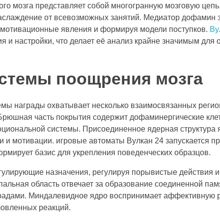
го мозга представляет собой многогранную мозговую цепь, 
 наслаждение от всевозможных занятий. Медиатор дофамин
я мотивационные явления и формируя модели поступков.
Ву
 и настройки, что делает её анализ крайне значимым для
стемы поощрения мозга
емы награды охватывает несколько взаимосвязанных регион
Брюшная часть покрытия содержит дофаминергические клетк
циональной системы. Присоединенное ядерная структура 
и и мотивации. игровые автоматы Вулкан 24 запускается п
ормирует базис для укрепления поведенческих образцов.
егулирующие назначения, регулируя порывистые действия и
пальная область отвечает за образование соединенной пам
радами. Миндалевидное ядро воспринимает аффективную р
ловленных реакций.