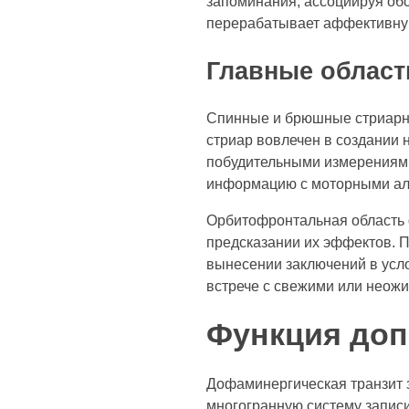
запоминания, ассоциируя о
перерабатывает аффективную
Главные област
Спинные и брюшные стриарны
стриар вовлечен в создании 
побудительными измерениями
информацию с моторными ал
Орбитофронтальная область 
предсказании их эффектов. П
вынесении заключений в усло
встрече с свежими или неож
Функция доп
Дофаминергическая транзит 
многогранную систему запис