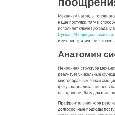
поощрени
Механизм награды головного 
наше поступки, тягу и спос
исполняет ключевую задачу 
Вулкан 24 официальный сайт
изучение критически ключев
Анатомия си
Нейронная структура механиз
реализует уникальные функци
многообразным зонам эмоцио
фокусом анализа сигналов на
выстраивает базу для фикса
Префронтальная кора реализ
долгосрочные подходы поступ