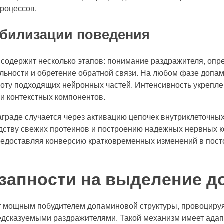
роцессов.
табилизации поведения
содержит несколько этапов: понимание раздражителя, опр
льности и обретение обратной связи. На любом фазе допа
оту подходящих нейронных частей. Интенсивность укреплен
и контекстных компонентов.
аграде случается через активацию цепочек внутриклеточн
дству свежих протеинов и построению надежных нервных ко
предоставляя конверсию кратковременных изменений в по
запности на выделение д
 мощным побудителем допаминовой структуры, провоциру
едсказуемыми раздражителями. Такой механизм имеет адап