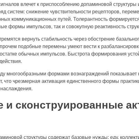
сигналов влечет к приспособлению допаминовой структуры
яд систем: снижение чувствительности рецепторов, перем
ных коммуникационных путей. Толерантность формируется
ые формы импульсов, так и совокупную реактивность струк
ремятся вернуть стабильность через обострение базально
прочем подобные перемены умеют вести к разбалансировк
остатке обычных импульсов. Быстрота формирования устой
действия.
жду многообразными формами вознаграждений показывает
т, что чрезмерная активация единственного формы практик
 наслаждения.
 и сконструированные а
миновой структуры содержат базовые нужды: еду, коллект