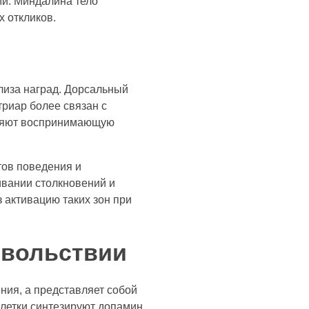
и. Миндалина тело
 откликов.
иза наград. Дорсальный
триар более связан с
иняют воспринимающую
тов поведения и
ивании столкновений и
 активацию таких зон при
овольствии
ия, а представляет собой
клетки синтезируют допамин