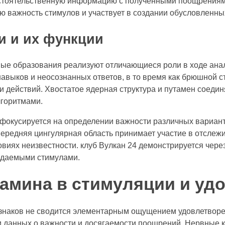
бстоятельственную информацию с полученными поощрениям
 важность стимулов и участвует в создании обусловленных
и и их функции
е образования реализуют отличающиеся роли в ходе анал
навыков и неосознанных ответов, в то время как брюшной с
 действий. Хвостатое ядерная структура и путамен соед
горитмами.
фокусируется на определении важности различных вариан
ередняя цингулярная область принимает участие в отслеж
виях неизвестности. клуб Вулкан 24 демонстрируется через
идаемыми стимулами.
амина в стимуляции и уд
знаков не сводится элементарным ощущением удовлетворен
и данных о важности и досягаемости поощрений. Нервные 