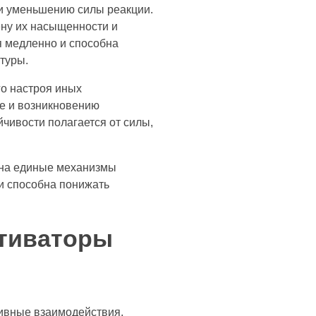
 и уменьшению силы реакции.
ену их насыщенности и
 медленно и способна
туры.
го настроя иных
е и возникновению
чивости полагается от силы,
 на единые механизмы
и способна понижать
ктиваторы
ивные взаимодействия,