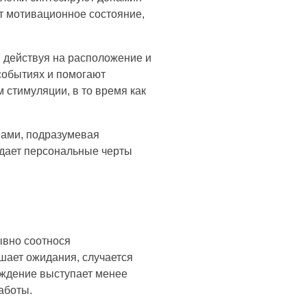
ет мотивационное состояние,
 действуя на расположение и
событиях и помогают
стимуляции, в то время как
мами, подразумевая
адает персональные черты
ывно соотнося
шает ожидания, случается
аждение выступает менее
аботы.