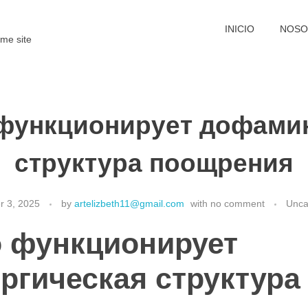
INICIO
NOSO
me site
функционирует дофами
структура поощрения
 3, 2025
by
artelizbeth11@gmail.com
with
no comment
Unca
о функционирует
гическая структура