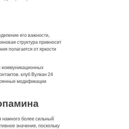
еделение его важности,
миновая структура привносит
ия полагается от яркости
ых коммуникационных
нтактов. клуб Вулкан 24
стоянные модификации
опамина
я намного более сильный
тивное значение, поскольку