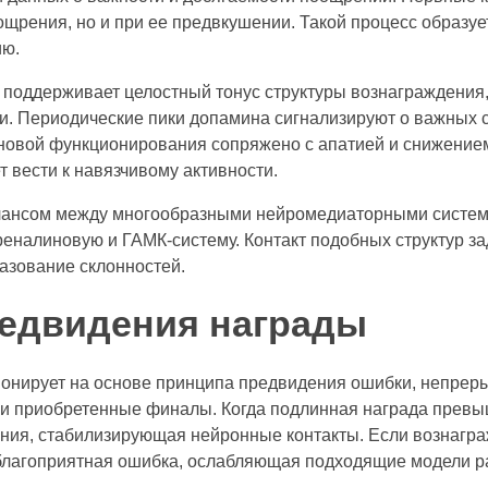
ощрения, но и при ее предвкушении. Такой процесс образу
ию.
поддерживает целостный тонус структуры вознаграждения,
ти. Периодические пики допамина сигнализируют о важных 
овой функционирования сопряжено с апатией и снижением 
 вести к навязчивому активности.
алансом между многообразными нейромедиаторными систе
реналиновую и ГАМК-систему. Контакт подобных структур з
азование склонностей.
едвидения награды
нирует на основе принципа предвидения ошибки, непрер
и приобретенные финалы. Когда подлинная награда превы
ния, стабилизирующая нейронные контакты. Если вознагр
благоприятная ошибка, ослабляющая подходящие модели р