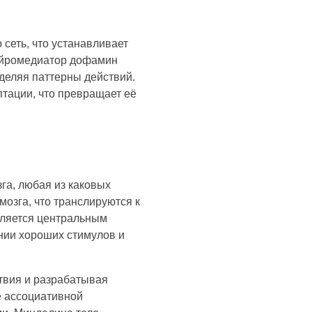
сеть, что устанавливает
Нейромедиатор дофамин
деляя паттерны действий.
тации, что превращает её
га, любая из каковых
озга, что транслируются к
вляется центральным
нии хороших стимулов и
твия и разрабатывая
е ассоциативной