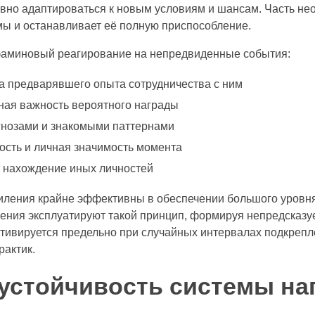
ивно адаптироваться к новым условиям и шансам. Часть не
мы и останавливает её полную приспособление.
аминовый реагирование на непредвиденные события:
ка предварявшего опыта сотрудничества с ним
ая важность вероятного награды
гнозами и знакомыми паттернами
сть и личная значимость момента
 нахождение иных личностей
ления крайне эффективны в обеспечении большого уровня
чения эксплуатируют такой принцип, формируя непредска
ктивируется предельно при случайных интервалах подкрепл
рактик.
 устойчивость системы н