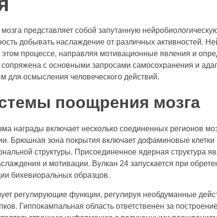
я
мозга представляет собой запутанную нейробиологическую 
обность добывать наслаждение от различных активностей. 
в этом процессе, направляя мотивационные явления и опре
сопряжена с основными запросами самосохранения и адап
ым для осмысления человеческого действий.
стемы поощрения мозга
ма награды включает несколько соединенных регионов моз
и. Брюшная зона покрытия включает дофаминовые клетки м
нальной структуры. Присоединенное ядерная структура я
слаждения и мотивации. Вулкан 24 запускается при обрете
ции бихевиоральных образцов.
ует регулирующие функции, регулируя необдуманные дейс
ков. Гиппокампальная область ответственен за построени