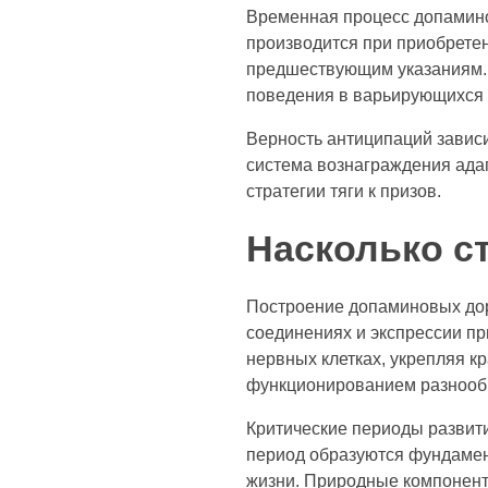
Временная процесс допамино
производится при приобретен
предшествующим указаниям. 
поведения в варьирующихся 
Верность антиципаций зависи
система вознаграждения ада
стратегии тяги к призов.
Насколько с
Построение допаминовых дор
соединениях и экспрессии п
нервных клетках, укрепляя к
функционированием разнообра
Критические периоды развит
период образуются фундамен
жизни. Природные компонен