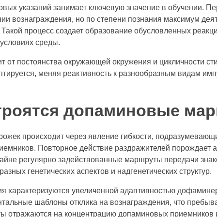
вых указаний занимает ключевую значение в обучении. П
ии вознаграждения, но по степени познания максимум деят
Такой процесс создает образование обусловленных реакци
условиях среды.
т от постоянства окружающей окружения и цикличности ст
птируется, меняя реактивность к разнообразным видам им
троятся допаминовые ма
ожек происходит через явление гибкости, подразумевающ
риемников. Повторное действие раздражителей порождает 
райне регулярно задействованные маршруты передачи знак
зных генетических аспектов и надгенетических структур.
ия характеризуются увеличенной адаптивностью дофаминер
тальные шаблоны отклика на вознаграждения, что пребыва
ты отражаются на концентрацию допаминовых приемников