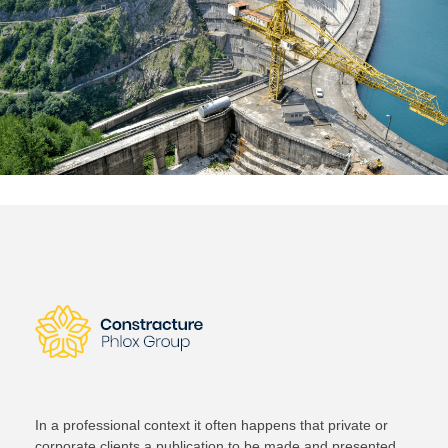
In a professional context it often happens that private or
corporate clients a publication to be made and presented