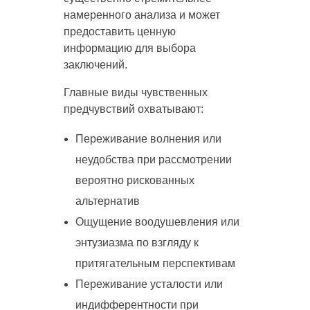
намеренного анализа и может
предоставить ценную
информацию для выбора
заключений.
Главные виды чувственных
предчувствий охватывают:
Переживание волнения или
неудобства при рассмотрении
вероятно рискованных
альтернатив
Ощущение воодушевления или
энтузиазма по взгляду к
притягательным перспективам
Переживание усталости или
индифферентности при