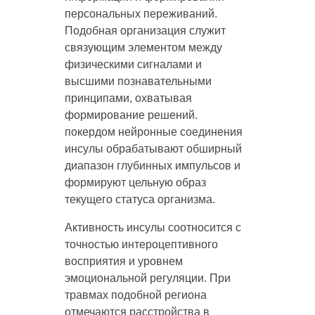
персональных переживаний.
Подобная организация служит
связующим элементом между
физическими сигналами и
высшими познавательными
принципами, охватывая
формирование решений.
покердом нейронные соединения
инсулы обрабатывают обширный
диапазон глубинных импульсов и
формируют цельную образ
текущего статуса организма.
Активность инсулы соотносится с
точностью интероцептивного
восприятия и уровнем
эмоциональной регуляции. При
травмах подобной региона
отмечаются расстройства в