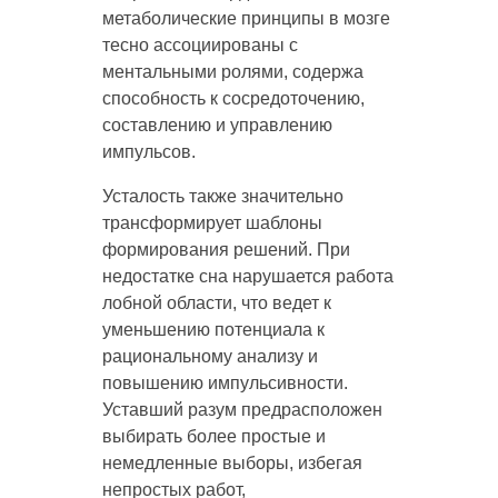
метаболические принципы в мозге
тесно ассоциированы с
ментальными ролями, содержа
способность к сосредоточению,
составлению и управлению
импульсов.
Усталость также значительно
трансформирует шаблоны
формирования решений. При
недостатке сна нарушается работа
лобной области, что ведет к
уменьшению потенциала к
рациональному анализу и
повышению импульсивности.
Уставший разум предрасположен
выбирать более простые и
немедленные выборы, избегая
непростых работ,