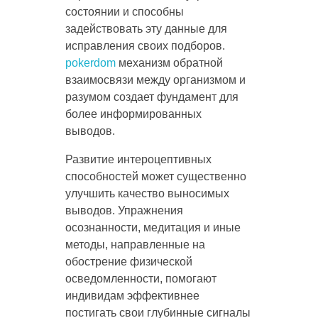
состоянии и способны
задействовать эту данные для
исправления своих подборов.
pokerdom
механизм обратной
взаимосвязи между организмом и
разумом создает фундамент для
более информированных
выводов.
Развитие интероцептивных
способностей может существенно
улучшить качество выносимых
выводов. Упражнения
осознанности, медитация и иные
методы, направленные на
обострение физической
осведомленности, помогают
индивидам эффективнее
постигать свои глубинные сигналы