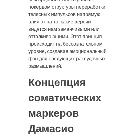
покердом структуры переработки
телесных импульсов напрямую
влияют на то, какие версии
видятся нам заманчивыми или
отталкивающими. Этот принцип
происходит на бессознательном
уровне, создавая эмоциональный
фон для следующих рассудочных
размышлений.
Концепция
соматических
маркеров
Дамасио