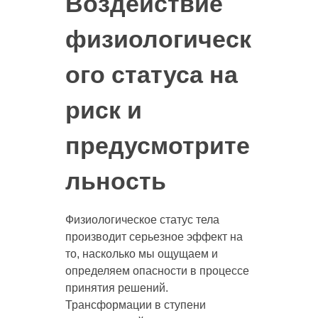
Воздействие
физиологическ
ого статуса на
риск и
предусмотрите
льность
Физиологическое статус тела
производит серьезное эффект на
то, насколько мы ощущаем и
определяем опасности в процессе
принятия решений.
Трансформации в ступени