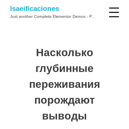
Isaeificaciones
Just another Complete Elementor Demos - Phlox WordPress Theme site
Насколько
глубинные
переживания
порождают
выводы