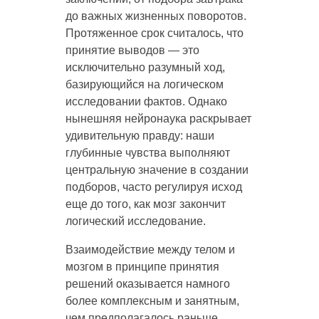
до важных жизненных поворотов.
Протяженное срок считалось, что
принятие выводов — это
исключительно разумный ход,
базирующийся на логическом
исследовании фактов. Однако
нынешняя нейронаука раскрывает
удивительную правду: наши
глубинные чувства выполняют
центральную значение в создании
подборов, часто регулируя исход
еще до того, как мозг закончит
логический исследование.
Взаимодействие между телом и
мозгом в принципе принятия
решений оказывается намного
более комплексным и занятным,
чем предполагалось раньше.