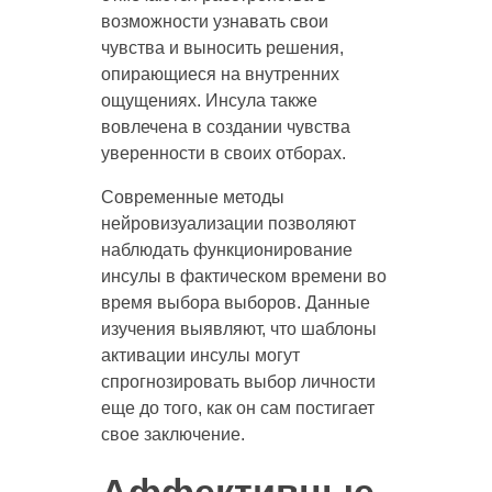
возможности узнавать свои
чувства и выносить решения,
опирающиеся на внутренних
ощущениях. Инсула также
вовлечена в создании чувства
уверенности в своих отборах.
Современные методы
нейровизуализации позволяют
наблюдать функционирование
инсулы в фактическом времени во
время выбора выборов. Данные
изучения выявляют, что шаблоны
активации инсулы могут
спрогнозировать выбор личности
еще до того, как он сам постигает
свое заключение.