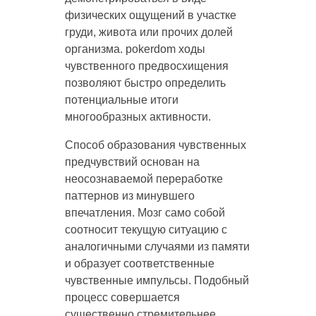
физических ощущений в участке
груди, живота или прочих долей
организма. pokerdom ходы
чувственного предвосхищения
позволяют быстро определить
потенциальные итоги
многообразных активности.
Способ образования чувственных
предчувствий основан на
неосознаваемой переработке
паттернов из минувшего
впечатления. Мозг само собой
соотносит текущую ситуацию с
аналогичными случаями из памяти
и образует соответственные
чувственные импульсы. Подобный
процесс совершается
существенно стремительнее