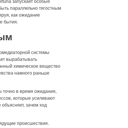
rtuna запускает особые
быть параллельно тягостным
руя, как ожидание
е бытия.
ным
ромедиаторной системы
нает вырабатывать
Данный химическое вещество
чувства намного раньше
ы точно в время ожидания,
ессов, которые усиливают
объясняет, зачем ход
рядущие происшествия.