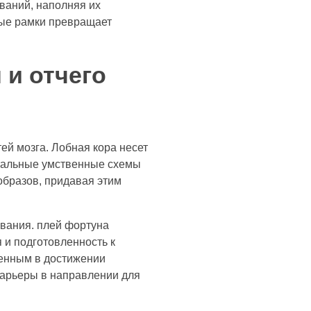
ваний, наполняя их
ые рамки превращает
 и отчего
й мозга. Лобная кора несет
етальные умственные схемы
образов, придавая этим
вания. плей фортуна
 и подготовленность к
енным в достижении
барьеры в направлении для