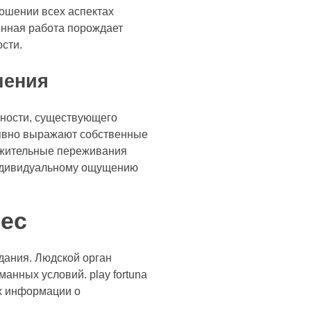
ошении всех аспектах
енная работа порождает
сти.
шения
чности, существующего
 явно выражают собственные
ожительные переживания
индивидуальному ощущению
рес
ания. Людской орган
нных условий. play fortuna
х информации о