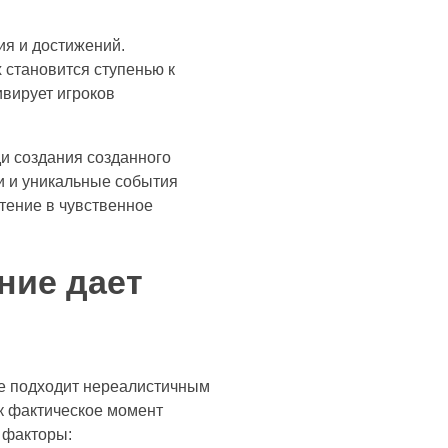
я и достижений.
 становится ступенью к
вирует игроков
ди создания созданного
и и уникальные события
тение в чувственное
ние дает
не подходит нереалистичным
к фактическое момент
 факторы: