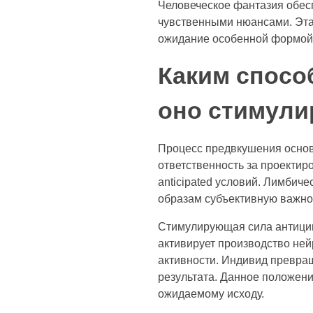
Человеческое фантазия обес
чувственными нюансами. Эта
ожидание особенной формой
Каким спосо
оно стимули
Процесс предвкушения основ
ответственность за проекти
anticipated условий. Лимбич
образам субъективную важно
Стимулирующая сила антицип
активирует производство ней
активности. Индивид превра
результата. Данное положен
ожидаемому исходу.