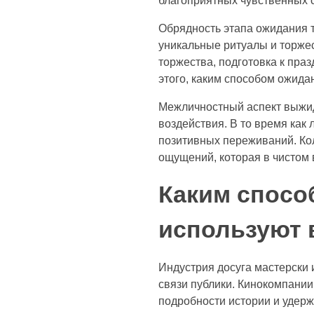
благоприятных чувственных 
Обрядность этапа ожидания т
уникальные ритуалы и торже
торжества, подготовка к пр
этого, каким способом ожида
Межличностный аспект выжид
воздействия. В то время ка
позитивных переживаний. Ко
ощущений, которая в чистом 
Каким спосо
используют 
Индустрия досуга мастерски
связи публики. Кинокомпани
подробности истории и удер