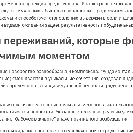
ременная проекция предвкушения. Краткосрочное ожидан
сокую стимуляцию к быстрым активности. Продолжительно
схемы и способствует становлению выдержки в роли индив
и видами ожидания задает результативность побудительны
 переживаний, которые 
ачимым моментом
ия невероятно разнообразна и комплексна. Фундаментальн
нение) смешиваются в уникальные сочетания, создавая ин
й определяется от индивидуальной ценности грядущего со
дания включают ускорение пульса, изменение дыхательного
импатической нейросети. Указанные телесные реакции уси
ание “бабочек в животе” иначе позитивного возбуждения.
ств выжидания проявляется в увеличенной сосредоточении