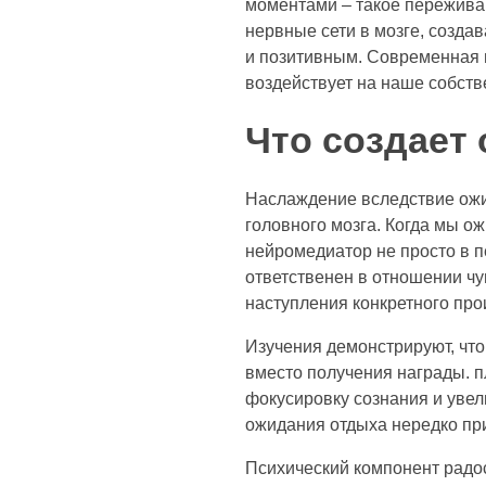
моментами – такое переживан
нервные сети в мозге, созд
и позитивным. Современная 
воздействует на наше собств
Что создает
Наслаждение вследствие ожи
головного мозга. Когда мы о
нейромедиатор не просто в 
ответственен в отношении чу
наступления конкретного пр
Изучения демонстрируют, что
вместо получения награды. п
фокусировку сознания и уве
ожидания отдыха нередко при
Психический компонент радо