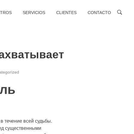
TROS
SERVICIOS
CLIENTES
CONTACTO
захватывает
ategorized
оль
в течение всей судьбы.
ред существенными