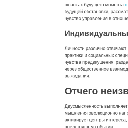
нюансах будущего момента
п
будущей обстановки, рассма
чувство управления в отнош
Индивидуальны
Личности различно отвечают
практики и социальных спец
чувства предвкушения, разд
через общественное взаимод
выжидания.
Отчего неиз
Двусмысленность выполняет
мышления эволюционно напра
активирует центры интереса
предстоящем событии.