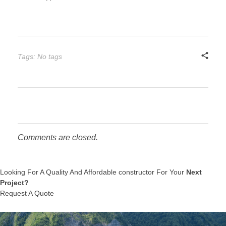
Tags: No tags
Comments are closed.
Looking For A Quality And Affordable constructor For Your
Next
Project?
Request A Quote