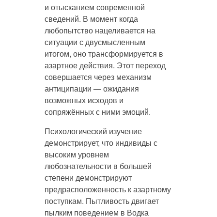
и отысканием современной
сведений. В момент когда
любопытство нацеливается на
ситуации с двусмысленным
итогом, оно трансформируется в
азартное действия. Этот переход
совершается через механизм
антиципации — ожидания
возможных исходов и
сопряжённых с ними эмоций.
Психологический изучение
демонстрирует, что индивиды с
высоким уровнем
любознательности в большей
степени демонстрируют
предрасположенность к азартному
поступкам. Пытливость двигает
пылким поведением в Водка