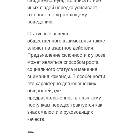
свидетельствует, что присутствие
иных людей нередко усиливает
готовность к угрожающему
поведению.
Статусные аспекты
общественного взаимосвязи также
влияют на азартное действия.
Предъявление склонности к угрозе
может являться способом роста
социального статуса и манения
внимания команды. В особенности
это характерно для юношеских
общностей, где
предрасположенность к пылкому
поступкам нередко трактуется как
знак смелости и руководящих
качеств.