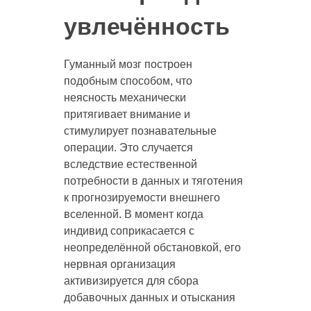
увлечённость
Гуманный мозг построен
подобным способом, что
неясность механически
притягивает внимание и
стимулирует познавательные
операции. Это случается
вследствие естественной
потребности в данных и тяготения
к прогнозируемости внешнего
вселенной. В момент когда
индивид соприкасается с
неопределённой обстановкой, его
нервная организация
активизируется для сбора
добавочных данных и отыскания