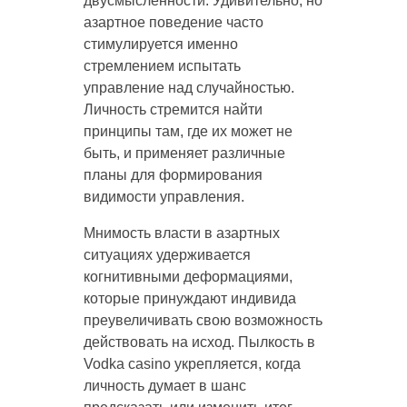
двусмысленности. Удивительно, но
азартное поведение часто
стимулируется именно
стремлением испытать
управление над случайностью.
Личность стремится найти
принципы там, где их может не
быть, и применяет различные
планы для формирования
видимости управления.
Мнимость власти в азартных
ситуациях удерживается
когнитивными деформациями,
которые принуждают индивида
преувеличивать свою возможность
действовать на исход. Пылкость в
Vodka casino укрепляется, когда
личность думает в шанс