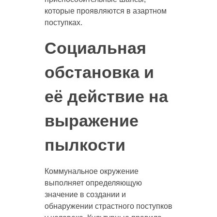
которые проявляются в азартном
поступках.
Социальная
обстановка и
её действие на
выражение
пылкости
Коммунальное окружение
выполняет определяющую
значение в создании и
обнаружении страстного поступков