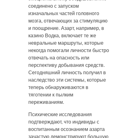
соединено с запуском
изначальных частей головного
мозга, отвечающих за стимуляцию
и поощрение. Азарт, например, в
казино Водка, включает те же
невральные маршруты, которые
некогда помогали личности быстро
отвечать на опасность или
перспективу добывания средств.
Сегодняшний личность получил в
наследство эти системы, которые
теперь обнаруживаются в
тяготении к пылким
переживаниям.
Психические исследования
подтверждают, что индивиды с
воспитанным осознанием азарта
зачастую демонстрируют большую