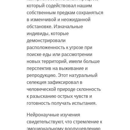
который содействовал нашим
собственным предкам сохраняться
в изменчивой и неожиданной
обстановке. Изначальные
индивиды, которые
демонстрировали
расположенность к угрозе при
поиске еды или рассмотрении
новых территорий, имели больше
перспектив на выживание и
репродукцию. Этот натуральный
селекция зафиксировал в
человеческой природе склонность
к разысканию острых чувств и
готовность получать испытания.
Нейронаучные изучения
свидетельствуют, что стремление к
эмоциональному воодушевлению