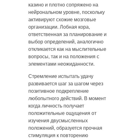
казино и плотно сопряжено на
нейрональном уровне, поскольку
активируют схожие мозговые
организации. Лобная кора,
ответственная за планирование и
выбор определений, аналогично
откликается как на мыслительные
вопросы, так и на положения с
элементами неожиданности.
Стремление испытать удачу
развивается шаг за шагом через
позитивное подкрепление
любопытного действий. В момент
когда личность получает
положительные ощущения от
изучения двусмысленных
положений, образуется прочная
стимуляция к повторению