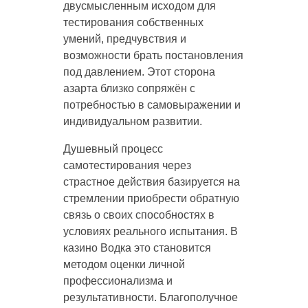
двусмысленным исходом для
тестирования собственных
умений, предчувствия и
возможности брать постановления
под давлением. Этот сторона
азарта близко сопряжён с
потребностью в самовыражении и
индивидуальном развитии.
Душевный процесс
самотестирования через
страстное действия базируется на
стремлении приобрести обратную
связь о своих способностях в
условиях реального испытания. В
казино Водка это становится
методом оценки личной
профессионализма и
результативности. Благополучное