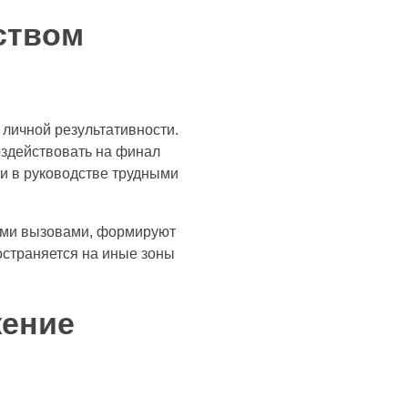
ством
личной результативности.
оздействовать на финал
и в руководстве трудными
ыми вызовами, формируют
остраняется на иные зоны
жение