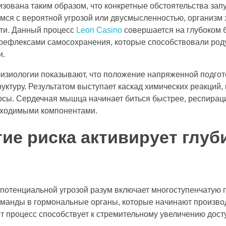
изована таким образом, что конкретные обстоятельства за
мся с вероятной угрозой или двусмысленностью, организм 
ти. Данный процесс
Leon Casino
совершается на глубоком 
рефлексами самосохранения, которые способствовали роду
и.
изиологии показывают, что положение напряженной подгот
ктуру. Результатом выступает каскад химических реакций,
сы. Сердечная мышца начинает биться быстрее, респирация
бходимыми компонентами.
тие риска активирует глу
потенциальной угрозой разум включает многоступенчатую 
манды в гормональные органы, которые начинают производ
т процесс способствует к стремительному увеличению дос