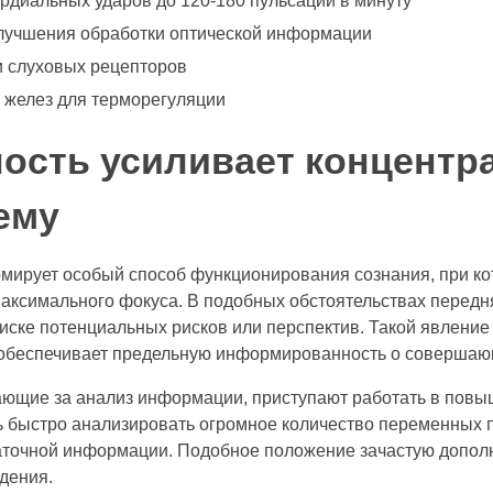
диальных ударов до 120-180 пульсаций в минуту
лучшения обработки оптической информации
и слуховых рецепторов
 желез для терморегуляции
ность усиливает концентр
ему
ирует особый способ функционирования сознания, при ко
аксимального фокуса. В подобных обстоятельствах передня
иске потенциальных рисков или перспектив. Такой явлени
о обеспечивает предельную информированность о соверша
ающие за анализ информации, приступают работать в повы
ть быстро анализировать огромное количество переменных 
аточной информации. Подобное положение зачастую допо
дения.