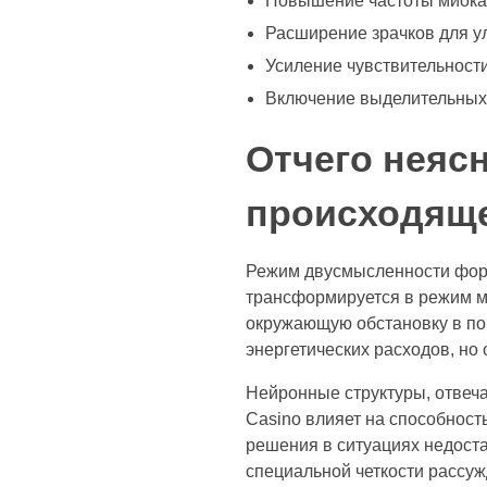
Повышение частоты миокар
Расширение зрачков для у
Усиление чувствительност
Включение выделительных
Отчего неяс
происходящ
Режим двусмысленности форм
трансформируется в режим м
окружающую обстановку в по
энергетических расходов, н
Нейронные структуры, отвеч
Casino влияет на способнос
решения в ситуациях недост
специальной четкости рассуж