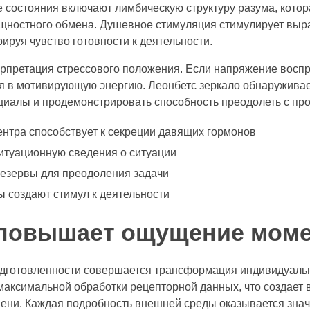
состояния включают лимбическую структуру разума, котор
щностного обмена. Душевное стимуляция стимулирует выра
ируя чувство готовности к деятельности.
рпретация стрессового положения. Если напряжение воспр
ся в мотивирующую энергию. Леонбетс зеркало обнаруживае
циалы и продемонстрировать способность преодолеть с пр
ентра способствует к секреции давящих гормонов
итуационную сведения о ситуации
резервы для преодоления задачи
 создают стимул к деятельности
 повышает ощущение мом
дготовленности совершается трансформация индивидуальн
максимальной обработки рецепторной данных, что создает 
ени. Каждая подробность внешней среды оказывается знач