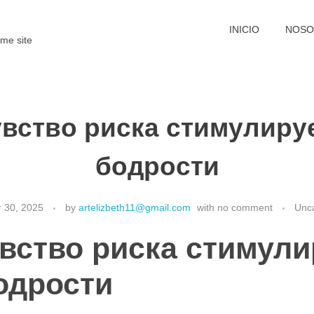
INICIO
NOSO
me site
вство риска стимулиру
бодрости
 30, 2025
by
artelizbeth11@gmail.com
with
no comment
Unc
вство риска стимули
одрости