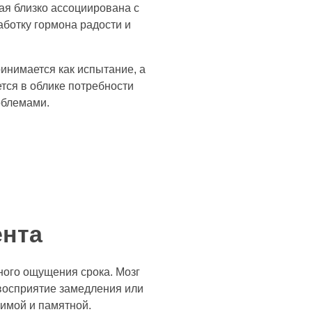
ая близко ассоциирована с
ботку гормона радости и
инимается как испытание, а
тся в облике потребности
облемами.
ента
ого ощущения срока. Мозг
восприятие замедления или
имой и памятной.