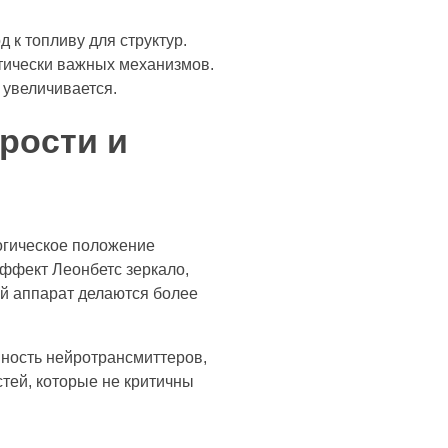
 к топливу для структур.
тически важных механизмов.
 увеличивается.
рости и
огическое положение
эффект Леонбетс зеркало,
й аппарат делаются более
вность нейротрансмиттеров,
тей, которые не критичны