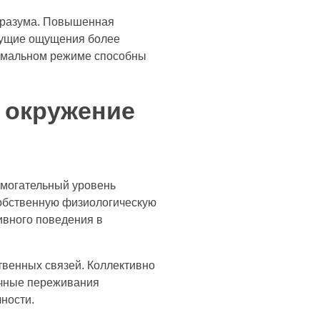
е разума. Повышенная
екущие ощущения более
ормальном режиме способны
 окружение
омогательный уровень
собственную физиологическую
ивного поведения в
твенных связей. Коллективно
ичные переживания
ности.