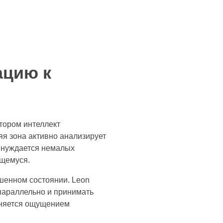
ацию к
тором интеллект
я зона активно анализирует
е нуждается немалых
ющемуся.
шенном состоянии. Leon
параллельно и принимать
лняется ощущением