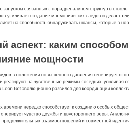
с запуском связанных с норадреналином структур в ствол
ов усиливает создание мнемонических следов и делает т
лияет на способность обнаруживать нюансы, которые в н
й аспект: каким способом
лияние мощности
идов в положении повышенного давления генерирует всп
ки реагируют на чувственные режимы соседних, усиливая 
о Leon Bet эволюционно развился для координации коллект
х времени нередко способствует к созданию особых общес
генерирует чувство дружбы и двустороннего веры. Аналог
 продолжительных взаимоотношений и совместной идентич