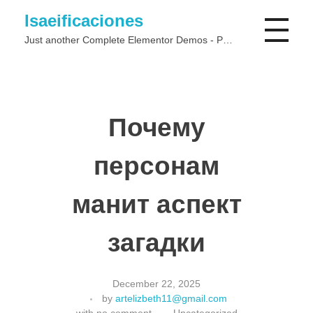
Isaeificaciones
Just another Complete Elementor Demos - Phlox WordPress Theme site
Почему
персонам
манит аспект
загадки
December 22, 2025
by
artelizbeth11@gmail.com
with
no comment
Uncategorized