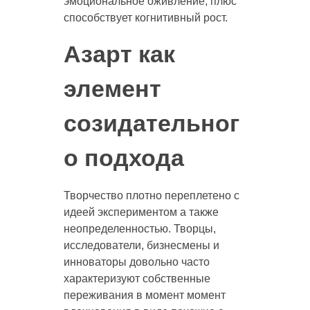
эмоциональное оживление, плюс
способствует когнитивный рост.
Азарт как
элемент
созидательног
о подхода
Творчество плотно переплетено с
идеей экспериментом а также
неопределенностью. Творцы,
исследователи, бизнесмены и
инноваторы довольно часто
характеризуют собственные
переживания в момент момент