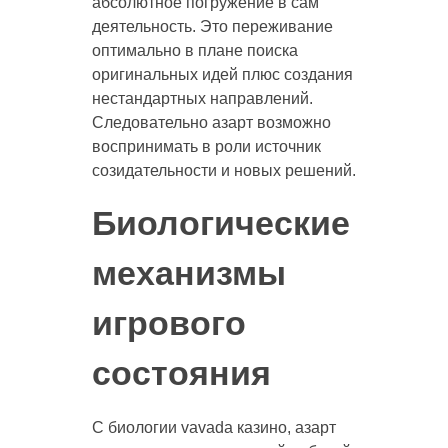
абсолютное погружение в сам
деятельность. Это переживание
оптимально в плане поиска
оригинальных идей плюс создания
нестандартных направлений.
Следовательно азарт возможно
воспринимать в роли источник
созидательности и новых решений.
Биологические
механизмы
игрового
состояния
С биологии vavada казино, азарт