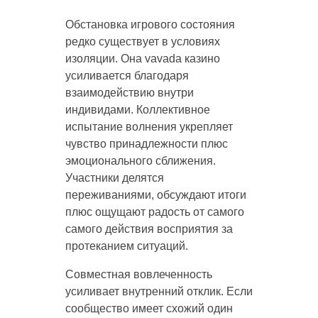
Обстановка игрового состояния
редко существует в условиях
изоляции. Она vavada казино
усиливается благодаря
взаимодействию внутри
индивидами. Коллективное
испытание волнения укрепляет
чувство принадлежности плюс
эмоционального сближения.
Участники делятся
переживаниями, обсуждают итоги
плюс ощущают радость от самого
самого действия восприятия за
протеканием ситуаций.
Совместная вовлеченность
усиливает внутренний отклик. Если
сообщество имеет схожий один