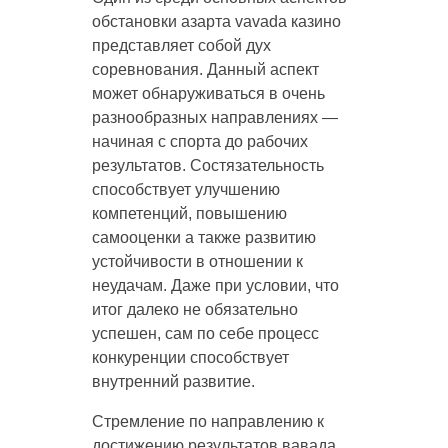
обстановки азарта vavada казино
представляет собой дух
соревнования. Данный аспект
может обнаруживаться в очень
разнообразных направлениях —
начиная с спорта до рабочих
результатов. Состязательность
способствует улучшению
компетенций, повышению
самооценки а также развитию
устойчивости в отношении к
неудачам. Даже при условии, что
итог далеко не обязательно
успешен, сам по себе процесс
конкуренции способствует
внутренний развитие.
Стремление по направлению к
достижению результатов вавада,