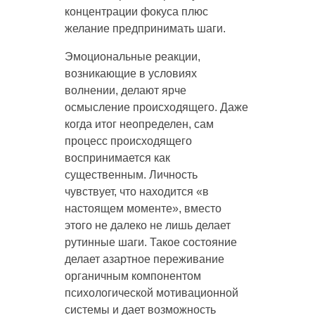
концентрации фокуса плюс
желание предпринимать шаги.
Эмоциональные реакции,
возникающие в условиях
волнении, делают ярче
осмысление происходящего. Даже
когда итог неопределен, сам
процесс происходящего
воспринимается как
существенным. Личность
чувствует, что находится «в
настоящем моменте», вместо
этого не далеко не лишь делает
рутинные шаги. Такое состояние
делает азартное переживание
органичным компонентом
психологической мотивационной
системы и дает возможность