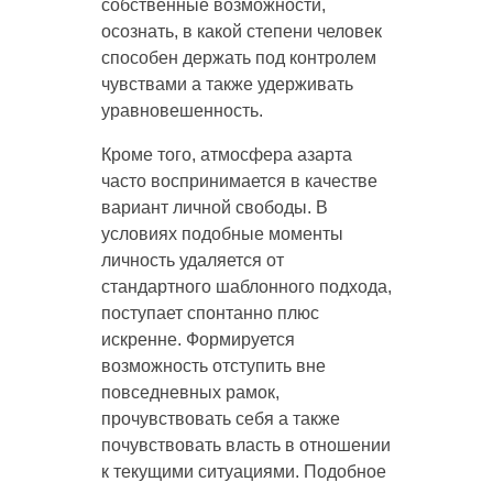
собственные возможности,
осознать, в какой степени человек
способен держать под контролем
чувствами а также удерживать
уравновешенность.
Кроме того, атмосфера азарта
часто воспринимается в качестве
вариант личной свободы. В
условиях подобные моменты
личность удаляется от
стандартного шаблонного подхода,
поступает спонтанно плюс
искренне. Формируется
возможность отступить вне
повседневных рамок,
прочувствовать себя а также
почувствовать власть в отношении
к текущими ситуациями. Подобное