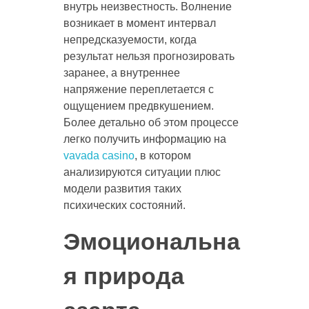
внутрь неизвестность. Волнение
возникает в момент интервал
непредсказуемости, когда
результат нельзя прогнозировать
заранее, а внутреннее
напряжение переплетается с
ощущением предвкушением.
Более детально об этом процессе
легко получить информацию на
vavada casino
, в котором
анализируются ситуации плюс
модели развития таких
психических состояний.
Эмоциональна
я природа