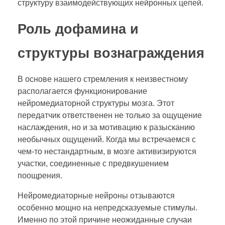
структуру взаимодействующих нейронных цепей.
Роль дофамина и
структуры вознаграждения
В основе нашего стремления к неизвестному
располагается функционирование
нейромедиаторной структуры мозга. Этот
передатчик ответственен не только за ощущение
наслаждения, но и за мотивацию к разысканию
необычных ощущений. Когда мы встречаемся с
чем-то нестандартным, в мозге активизируются
участки, соединенные с предвкушением
поощрения.
Нейромедиаторные нейроны отзываются
особенно мощно на непредсказуемые стимулы.
Именно по этой причине неожиданные случаи