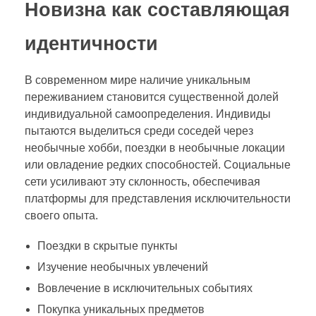
Новизна как составляющая
идентичности
В современном мире наличие уникальным
переживанием становится существенной долей
индивидуальной самоопределения. Индивиды
пытаются выделиться среди соседей через
необычные хобби, поездки в необычные локации
или овладение редких способностей. Социальные
сети усиливают эту склонность, обеспечивая
платформы для представления исключительности
своего опыта.
Поездки в скрытые пункты
Изучение необычных увлечений
Вовлечение в исключительных событиях
Покупка уникальных предметов