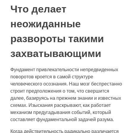
Что делает
неожиданные
развороты такими
захватывающими
Фундамент привлекательности непредвиденных
поворотов кроется в самой структуре
человеческого осознания. Наш мозг беспрестанно
строит предположения о том, что свершится
далее, базируясь на прежнем знании и известных
схемах. Изыскания раскрывают, как работает
механизм предугадывания событий, который
составляет фундаментальной задачей разума.
Когда действительность радикально различается