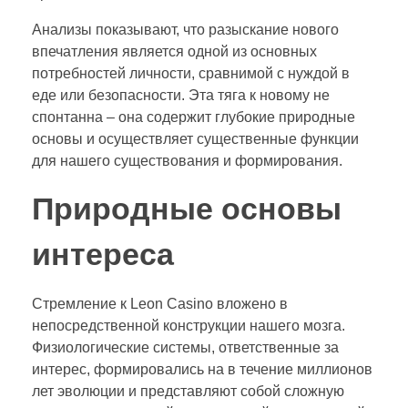
Анализы показывают, что разыскание нового
впечатления является одной из основных
потребностей личности, сравнимой с нуждой в
еде или безопасности. Эта тяга к новому не
спонтанна – она содержит глубокие природные
основы и осуществляет существенные функции
для нашего существования и формирования.
Природные основы
интереса
Стремление к Leon Casino вложено в
непосредственной конструкции нашего мозга.
Физиологические системы, ответственные за
интерес, формировались на в течение миллионов
лет эволюции и представляют собой сложную