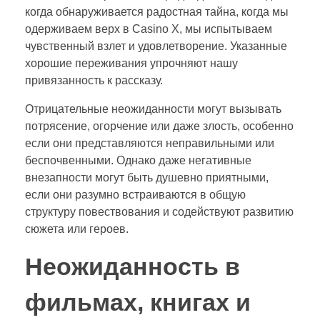
когда обнаруживается радостная тайна, когда мы
одерживаем верх в Casino X, мы испытываем
чувственный взлет и удовлетворение. Указанные
хорошие переживания упрочняют нашу
привязанность к рассказу.
Отрицательные неожиданности могут вызывать
потрясение, огорчение или даже злость, особенно
если они представляются неправильными или
беспочвенными. Однако даже негативные
внезапности могут быть душевно приятными,
если они разумно встраиваются в общую
структуру повествования и содействуют развитию
сюжета или героев.
Неожиданность в
фильмах, книгах и